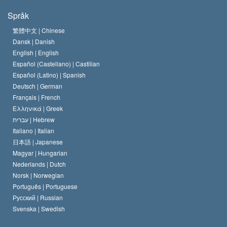
Scientologys mål
Vad är religionsfrihet?
Språk
Scientology-kyrkans trosbekännelse
Internationella normer för mänskliga rättigheter
繁體中文 |
Chinese
Dansk |
Danish
En scientologs kodex
Kungörelse om religion
English |
English
Español (Castellano) |
Castilian
David Miscavige
Español (Latino) |
Spanish
Deutsch |
German
Français |
French
Ελληνικά |
Greek
עברית |
Hebrew
Italiano |
Italian
日本語 |
Japanese
Magyar |
Hungarian
Nederlands |
Dutch
Norsk |
Norwegian
Português |
Portuguese
Русский |
Russian
Svenska |
Swedish