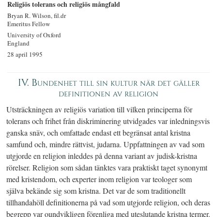
Religiös tolerans och religiös mångfald
Bryan R. Wilson, fil.dr
Emeritus Fellow
University of Oxford
England
28 april 1995
IV. Bundenhet till sin kultur när det gäller
definitionen av religion
Utsträckningen av religiös variation till vilken principerna för
tolerans och frihet från diskriminering utvidgades var inledningsvis
ganska snäv, och omfattade endast ett begränsat antal kristna
samfund och, mindre rättvist, judarna. Uppfattningen av vad som
utgjorde en religion inleddes på denna variant av judisk-kristna
rörelser. Religion som sådan tänktes vara praktiskt taget synonymt
med kristendom, och experter inom religion var teologer som
själva bekände sig som kristna. Det var de som traditionellt
tillhandahöll definitionerna på vad som utgjorde religion, och deras
begrepp var oundvikligen förenliga med uteslutande kristna termer.