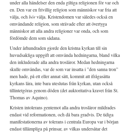
under alla händelser den enda giltiga religionen för var och
en. Den var en frivillig religion som människor var fria att
välja, och
bör
välja.
Kristendomen var således också en
omvändande religion, som strävade efter att övertyga
människor att alla andra religioner var onda, och som
fördömde dem som sådana.
Under århundraden gjorde den kristna kyrkan till sin
huvudsakliga uppgift att omvända hedningarna, bland vilka
den inkluderade alla andra trosläror. Medan hedningarna
skulle omvändas, var de som var insatta i ”den sanna tron”
men hade, på ett eller annat sätt, kommit att ifrågasätta
kyrkans lära, inte bara uteslutas från kyrkan, utan också
tillintetgöras genom döden (det auktoritativa kravet från St.
Thomas av Aquino).
Kristen intolerans gentemot alla andra trosläror mildrades
endast vid reformationen, och då bara gradvis. De tidiga
manifestationerna av tolerans i centrala Europa var i början
endast tillämpliga på prinsar, av vilkas undersåtar det