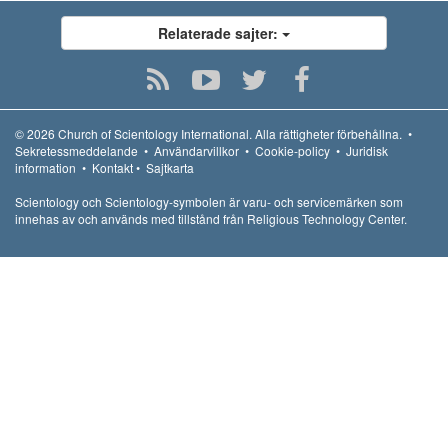
Relaterade sajter:
© 2026
Church of Scientology International.
Alla rättigheter förbehållna.
•
Sekretessmeddelande
•
Användarvillkor
•
Cookie-policy
•
Juridisk
information
•
Kontakt
•
Sajtkarta
Scientology och Scientology-symbolen är varu- och servicemärken som
innehas av och används med tillstånd från Religious Technology Center.