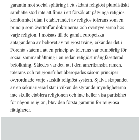
garantin mot social splittring i ett sådant religiöst pluralistiskt
samhälle stod inte att finna i ett försök att påtvinga religiös
konformitet utan i etablerandet av religiös tolerans som en
princip som överträffar doktrinerna och övertygelserna hos
varje religion. I motsats till de gamla europeiska
antagandena av behovet av religiöst tvång, erkändes det i
Förenta staterna att en princip av tolerans var oumbärlig för
social sammanhållning i en redan religiöst mångfasetterad
befolkning. Således var det, att i den amerikanska ramen,
tolerans och religionsfrihet åberopades såsom principer
överordnade varje särskilt religiöst system. Själva skapandet
av en sekulariserad stat i vilken de styrande myndigheterna
inte skulle etablera religionen och inte heller visa partiskhet
för någon religion, blev den första garantin för religiösa
rättigheter.