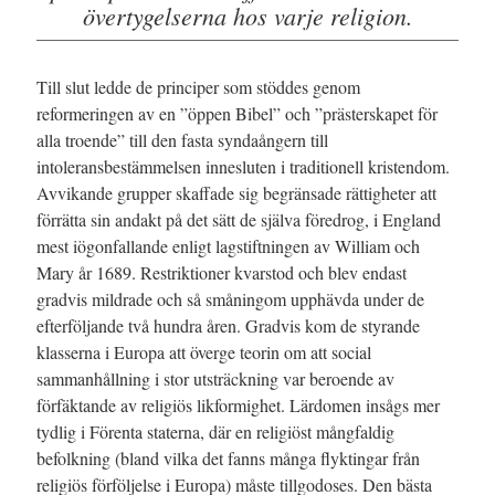
övertygelserna hos varje religion.
Till slut ledde de principer som stöddes genom
reformeringen av en ”öppen Bibel” och ”prästerskapet för
alla
troende” till den fasta syndaångern till
intoleransbestämmelsen innesluten i traditionell kristendom.
Avvikande grupper skaffade sig begränsade rättigheter att
förrätta sin andakt på det sätt de själva föredrog, i England
mest iögonfallande enligt lagstiftningen av William och
Mary år 1689. Restriktioner kvarstod och blev endast
gradvis mildrade och så småningom upphävda under de
efterföljande två hundra åren. Gradvis kom de styrande
klasserna i Europa att överge teorin om att social
sammanhållning i stor utsträckning var beroende av
förfäktande av religiös likformighet. Lärdomen insågs mer
tydlig i Förenta staterna, där en religiöst mångfaldig
befolkning (bland vilka det fanns många flyktingar från
religiös förföljelse i Europa) måste tillgodoses. Den bästa