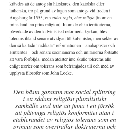
krävdes att de antog sin härskares, den katolska eller
lutherska, tro på grund av lagen som antogs vid freden i
Augsburg år 1555, om
cuius regio, eius religio
[inom en
prins land, en prins religion]. Inom de olika territorierna,
påverkade av den kalvinistiskt reformerta kyrkan, blev
tolerans ibland senare utvidgad till kalvinister, men sekter av
den så kallade ”radikala” reformationen – anabaptister och
Hutterites – och senare socinianerna och unitarierna fortsatte
att vara förföljda, medan ateister inte skulle tolereras alls
enligt teorier om tolerans som befrämjades till och med av
upplysta filosofer som John Locke.
Den bästa garantin mot social splittring
i ett sådant religiöst pluralistiskt
samhälle stod inte att finna i ett försök
att påtvinga religiös konformitet utan i
etablerandet av religiös tolerans som en
princip som överträffar doktrinerna och