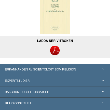
LADDA NER VITBOKEN
ERKÄNNANDEN AV SCIENTOLOGY SOM RELIGION
USA
EXPERTSTUDIER
Erkännanden världen över
Expertutlåtanden, ordnade efter kategori
BAKGRUND OCH TROSSATSER
Viktiga domstolsutslag
Världens främsta experter
L. Ron Hubbard
RELIGIONSFRIHET