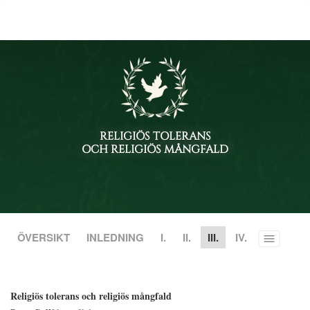
RELIGIÖS TOLERANS
OCH RELIGIÖS MÅNGFALD
ÖVERSIKT
INLEDNING
I.
II.
III.
IV.
Toggle
menu
Religiös tolerans och religiös mångfald