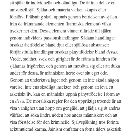
att själar är individuella och oändliga. De är inte del av en
universell själ. Själar och materia varken skapas eller
förstörs. Frälsning skall uppnås genom befrielsen av själen
från de främmande elementen (karmiska element) vilka
trycker ner den. Dessa element vinner tillträde till själen
genom individens passionshandlingar. Sådana handlingar
orsakar återfödelse bland djur eller själlösa substanser:
förtjänstfulla handlingar orsakar pånyttfödelse bland
devas.
Vrede, stolthet, svek och girighet är de främsta hindren för
själarnas frigörelse, och genom att motsätta sig eller att duka
under för dessa, är människan herre över sitt eget öde.
Genom att underkuva jaget och genom att inte skada någon
varelse, inte ens skadliga insekter, och genom att leva ett
asketiskt liv, kan en människa uppnå pånyttfödelse i form av
en
deva.
De moraliska regler för den uppriktigt troende är att
visa vänlighet utan hopp om gengäld; att glädja sig åt andras
välfärd; att söka lindra nöden hos andra människor; och att
visa förståelse för den kriminelle. Självspäkning tros förinta
ackumulerad karma. Jainism omfattar en forna tiders asketisk