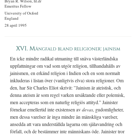
Bryan R. Wilson, fil.dr
Emeritus Fellow
University of Oxford
England
28 april 1995
XVI. Mångfald bland religioner: jainism
En icke mindre radikal utmaning till snäva västerländska
uppfattningar om vad som utgör religion, tillhandahålls av
jainismen, en erkänd religion i Indien och en som normalt
inkluderas i listan över (vanligtvis elva) stora religioner. Om
den, har Sir Charles Eliot skrivit: ”Jainism är ateistisk, och
denna ateism är som regel varken ursäktande eller polemisk,
men accepteras som en naturlig religiös attityd.” Jainister
förnekar emellertid inte existensen av
devas,
gudomligheter,
men dessa varelser är inga mindre än mänskliga varelser,
ansedda att vara underställda lagarna om själavandring och
förfall, och de bestämmer inte människans öde. Jainister tror