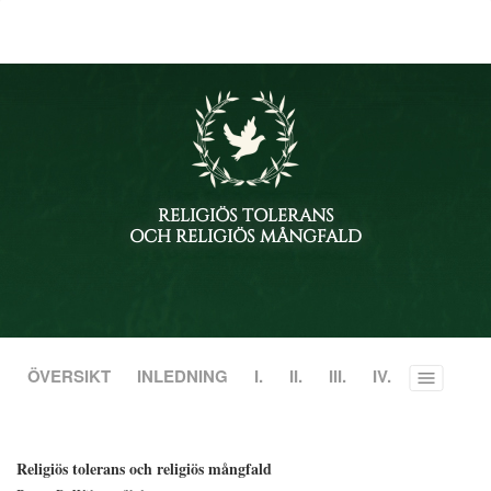
RELIGIÖS TOLERANS
OCH RELIGIÖS MÅNGFALD
ÖVERSIKT
INLEDNING
I.
II.
III.
IV.
Toggle
menu
Religiös tolerans och religiös mångfald