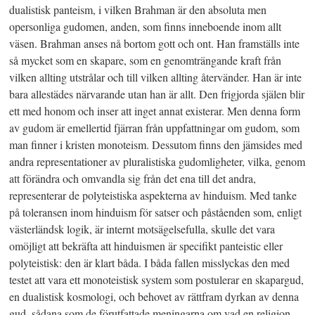
dualistisk panteism, i vilken Brahman är den absoluta men
opersonliga gudomen, anden, som finns inneboende inom allt
väsen. Brahman anses nå bortom gott och ont. Han framställs inte
så mycket som en skapare, som en genomträngande kraft från
vilken allting utstrålar och till vilken allting återvänder. Han är inte
bara allestädes närvarande utan han är allt. Den frigjorda själen blir
ett med honom och inser att inget annat existerar. Men denna form
av gudom är emellertid fjärran från uppfattningar om gudom, som
man finner i kristen monoteism. Dessutom finns den jämsides med
andra representationer av pluralistiska gudomligheter, vilka, genom
att förändra och omvandla sig från det ena till det andra,
representerar de polyteistiska aspekterna av hinduism. Med tanke
på toleransen inom hinduism för satser och påståenden som, enligt
västerländsk logik, är internt motsägelsefulla, skulle det vara
omöjligt att bekräfta att hinduismen är specifikt panteistic eller
polyteistisk: den är klart båda. I båda fallen misslyckas den med
testet att vara ett monoteistisk system som postulerar en skapargud,
en dualistisk kosmologi, och behovet av rättfram dyrkan av denna
gud, sådana som de förutfattade meningarna om vad en religion