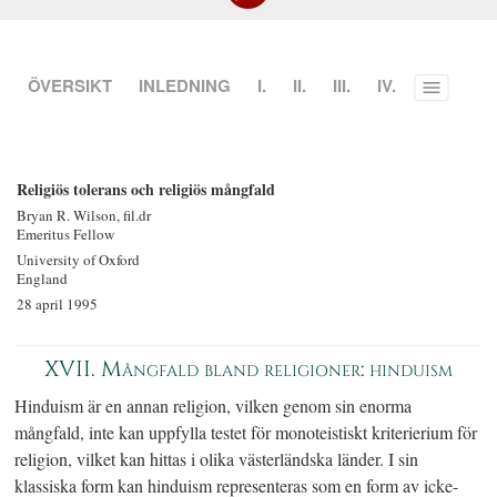
ÖVERSIKT
INLEDNING
I.
II.
III.
IV.
Toggle
menu
Religiös tolerans och religiös mångfald
Bryan R. Wilson, fil.dr
Emeritus Fellow
University of Oxford
England
28 april 1995
XVII. Mångfald bland religioner: hinduism
Hinduism är en annan religion, vilken genom sin enorma
mångfald, inte kan uppfylla testet för monoteistiskt kriterierium för
religion, vilket kan hittas i olika västerländska länder. I sin
klassiska form kan hinduism representeras som en form av icke-