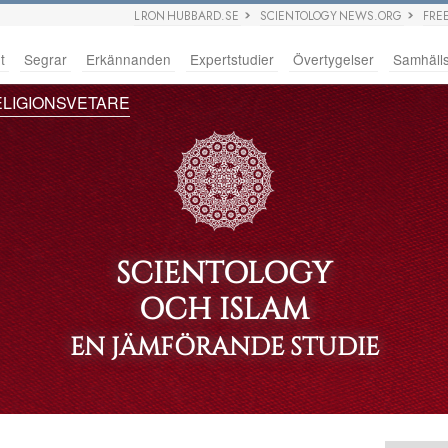
L RON HUBBARD.SE
SCIENTOLOGY NEWS.ORG
FRE
t
Segrar
Erkännanden
Expertstudier
Övertygelser
Samhäll
LIGIONSVETARE
SCIENTOLOGY
OCH ISLAM
EN JÄMFÖRANDE STUDIE