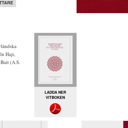
TTARE
rländska
ln Haji,
-Bait (A.S.
LADDA NER
VITBOKEN