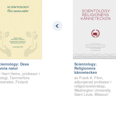
cientology: Dess
Scientology:
anna natur
Religionens
kännetecken
 Harri Heino, professor i
eologi, Tammerfors
av Frank K. Flinn,
iversitet, Finland
adjungerad professor i
religionsvetenskap,
Washington University,
Saint Louis, Missouri