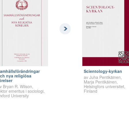
amhällsförändringar
Scientology-kyrkan
ch nya religiösa
av Juha Pentikäinen,
örelser
Marja Pentikäinen,
v Bryan R. Wilson,
Helsingfors universitet,
ektor emeritus i sociologi,
Finland
xford University