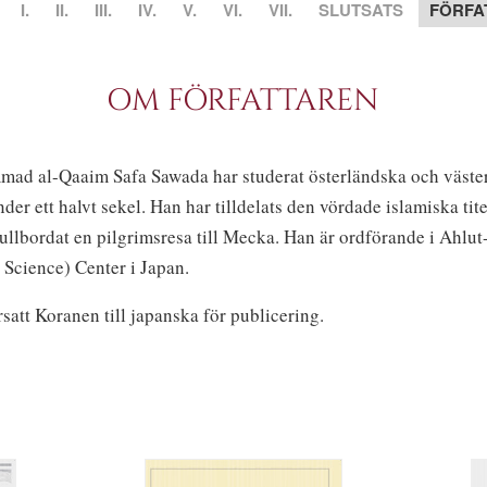
I.
II.
III.
IV.
V.
VI.
VII.
SLUTSATS
FÖRFA
OM FÖRFATTAREN
ad al-Qaaim Safa Sawada har studerat österländska och väste
nder ett halvt sekel. Han har tilldelats den vördade islamiska tite
 fullbordat en pilgrimsresa till Mecka. Han är ordförande i Ahlut
 Science) Center i Japan.
satt Koranen till japanska för publicering.