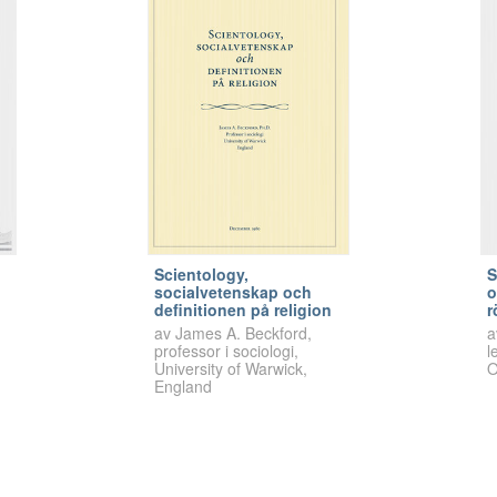
Scientology,
S
socialvetenskap och
o
definitionen på religion
r
av James A. Beckford,
a
professor i sociologi,
l
University of Warwick,
O
England