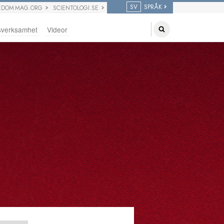
SV
SPRÅK
EDOM MAG.ORG
SCIENTOLOGI.SE
sverksamhet
Videor