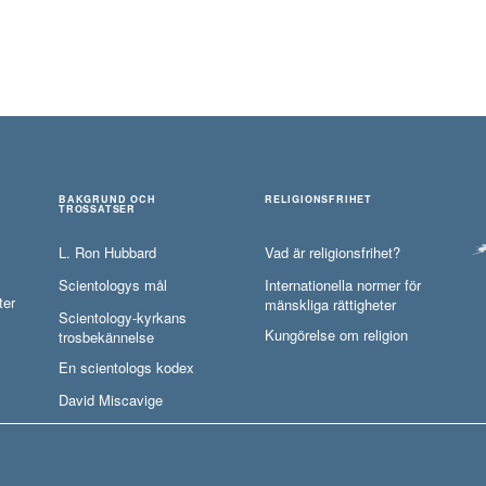
BAKGRUND OCH
RELIGIONSFRIHET
TROSSATSER
L. Ron Hubbard
Vad är religionsfrihet?
Scientologys mål
Internationella normer för
ter
mänskliga rättigheter
Scientology-kyrkans
Kungörelse om religion
trosbekännelse
En scientologs kodex
David Miscavige