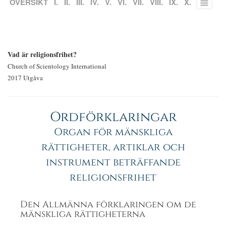
ÖVERSIKT
I.
II.
III.
IV.
V.
VI.
VII.
VIII.
IX.
X.
Toggle
menu
Vad är religionsfrihet?
Church of Scientology International
2017 Utgåva
Ordförklaringar
Organ för mänskliga
rättigheter, artiklar och
instrument beträffande
religionsfrihet
Den Allmänna förklaringen om de
mänskliga rättigheterna