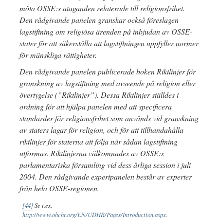
möta OSSE:s åtaganden relaterade till religionsfrihet.
Den rådgivande panelen granskar också föreslagen
lagstiftning om religiösa ärenden på inbjudan av OSSE-
stater för att säkerställa att lagstiftningen uppfyller normer
för mänskliga rättigheter.
Den rådgivande panelen publicerade boken Riktlinjer för
granskning av lagstiftning med avseende på religion eller
övertygelse (”Riktlinjer”). Dessa Riktlinjer ställdes i
ordning för att hjälpa panelen med att specificera
standarder för religionsfrihet som används vid granskning
av staters lagar för religion, och för att tillhandahålla
riktlinjer för staterna att följa när sådan lagstiftning
utformas. Riktlinjerna välkomnades av OSSE:s
parlamentariska församling vid dess årliga session i juli
2004. Den rådgivande expertpanelen består av experter
från hela OSSE-regionen.
[44]
Se t.ex.
http://www.ohchr.org/EN/UDHR/Pages/Introduction.aspx
.