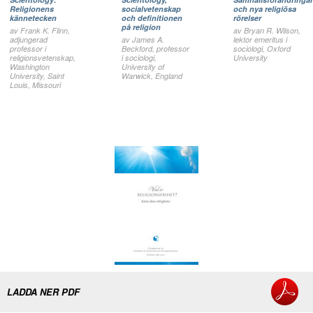
Religionens
socialvetenskap
och nya religiösa
kännetecken
och definitionen
rörelser
på religion
av Frank K. Flinn,
av Bryan R. Wilson,
adjungerad
av James A.
lektor emeritus i
professor i
Beckford, professor
sociologi, Oxford
religionsvetenskap,
i sociologi,
University
Washington
University of
University, Saint
Warwick, England
Louis, Missouri
LADDA NER PDF