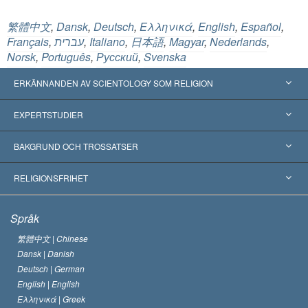
繁體中文
,
Dansk
,
Deutsch
,
Ελληνικά
,
English
,
Español
,
Français
,
עברית
,
Italiano
,
日本語
,
Magyar
,
Nederlands
,
Norsk
,
Português
,
Русский
,
Svenska
ERKÄNNANDEN AV SCIENTOLOGY SOM RELIGION
USA
EXPERTSTUDIER
Erkännanden världen över
Expertutlåtanden, ordnade efter kategori
BAKGRUND OCH TROSSATSER
Viktiga domstolsutslag
Världens främsta experter
L. Ron Hubbard
RELIGIONSFRIHET
Scientologys mål
Vad är religionsfrihet?
Språk
Scientology-kyrkans trosbekännelse
Internationella normer för mänskliga rättigheter
繁體中文 |
Chinese
Dansk |
Danish
En scientologs kodex
Kungörelse om religion
Deutsch |
German
English |
English
David Miscavige
Ελληνικά |
Greek