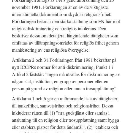
november 1981. Förklaringen är en av de viktigaste
internationella dokument som skyddar religionsfrihet.
Förklaringen betonar den starka ställning som FN har mot
religiös diskriminering och religiös intolerans. Den
beskriver dessutom detaljerat långtnående rättigheter som
omfattas av tillämpningsområdet för religiös frihet genom
manifestering av ens religiösa övertygelse.
Artiklarna 2 och 3 i Förklaringen från 1981 bekräftar på
nytt ICCPRs normer för anti-diskriminering. Punkt 1 i
Artikel 2 fastslår: ”Ingen må utsättas för diskriminering av
någon stat, institution, en grupp av personer eller en
person på grund av religion eller annan trosuppfattning”.
Artiklarna 1 och 6 ger en uttömmande lista av rättigheter
till tankefrihet, samvetsfrihet och religionsfrihet. Dessa
inkluderar rätten till (1) ”fira gudstjänst eller samlas i
anslutning till en religion eller trosuppfattning samt bygga
eller etablera platser för detta ändamål”, (2) ”etablera och