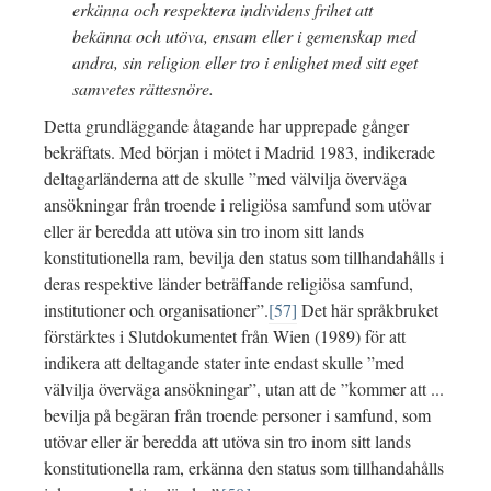
erkänna och respektera individens frihet att
bekänna och utöva, ensam eller i gemenskap med
andra, sin religion eller tro i enlighet med sitt eget
samvetes rättesnöre.
Detta grundläggande åtagande har upprepade gånger
bekräftats. Med början i mötet i Madrid 1983, indikerade
deltagarländerna att de skulle ”med välvilja överväga
ansökningar från troende i religiösa samfund som utövar
eller är beredda att utöva sin tro inom sitt lands
konstitutionella ram, bevilja den status som tillhandahålls i
deras respektive länder beträffande religiösa samfund,
institutioner och organisationer”.
[57]
Det här språkbruket
förstärktes i Slutdokumentet från Wien (1989) för att
indikera att deltagande stater inte endast skulle ”med
välvilja överväga ansökningar”, utan att de ”kommer att ...
bevilja på begäran från troende personer i samfund, som
utövar eller är beredda att utöva sin tro inom sitt lands
konstitutionella ram, erkänna den status som tillhandahålls