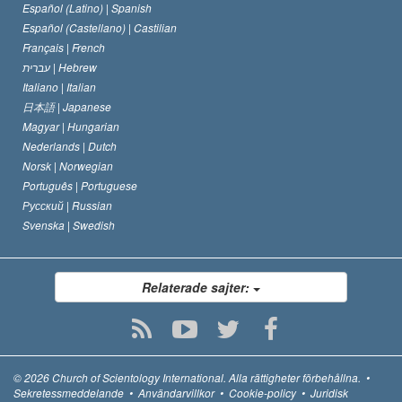
Español (Latino) |
Spanish
Español (Castellano) |
Castilian
Français |
French
עברית |
Hebrew
Italiano |
Italian
日本語 |
Japanese
Magyar |
Hungarian
Nederlands |
Dutch
Norsk |
Norwegian
Português |
Portuguese
Русский |
Russian
Svenska |
Swedish
Relaterade sajter:
© 2026
Church of Scientology International.
Alla rättigheter förbehållna.
•
Sekretessmeddelande
•
Användarvillkor
•
Cookie-policy
•
Juridisk