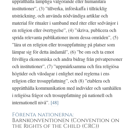
upprätthålla lämpliga välgörande eller humanitära
institutioner”, (3) ”tillverka, införskaffa i tillräcklig
utsträckning, och använda nödvändiga artiklar och
material för ritualer i samband med riter eller sedvänjor i
en religion eller övertygelse”, (4) ”skriva, publicera och
sprida relevanta publikationer inom dessa områden”, (5)
”lära ut en religion eller trosuppfattning på platser som
lämpar sig för detta ändamål”, (6) ”be om och ta emot
frivilliga ekonomiska och andra bidrag från privatpersoner
och institutioner”, (7) ”uppmärksamma och fira religiösa
högtider och vilodagar i enlighet med reglerna i ens
religion eller trosuppfattning”, och (8) ”etablera och
upprätthålla kommunikation med individer och samhällen
i religiösa frågor och trosuppfattning på nationell och
internationell nivå”.
[48]
Förenta nationerna:
Barnkonventionen (Convention on
the Rights of the Child (CRC))