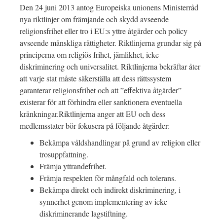
Den 24 juni 2013 antog Europeiska unionens Ministerråd
nya riktlinjer om främjande och skydd avseende
religionsfrihet eller tro i EU:s yttre åtgärder och policy
avseende mänskliga rättigheter. Riktlinjerna grundar sig på
principerna om religiös frihet, jämlikhet, icke-
diskriminering och universalitet. Riktlinjerna bekräftar åter
att varje stat måste säkerställa att dess rättssystem
garanterar religionsfrihet och att ”effektiva åtgärder”
existerar för att förhindra eller sanktionera eventuella
kränkningar.Riktlinjerna anger att EU och dess
medlemsstater bör fokusera på följande åtgärder:
Bekämpa våldshandlingar på grund av religion eller
trosuppfattning.
Främja yttrandefrihet.
Främja respekten för mångfald och tolerans.
Bekämpa direkt och indirekt diskriminering, i
synnerhet genom implementering av icke-
diskriminerande lagstiftning.