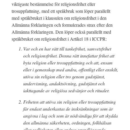
viktigaste bestämmelse för religionsfrihet eller
trosuppfattning, med ett språkbruk som löper parallellt
med språkbruket i klausulen om religionsfrihet i den
Allmänna förklaringen och formulerades strax efter den
Allmänna förklaringen. Den löper också parallellt med
språkbruket om religionsfrihet i Artikel 18 i ICCPR:
Var och en har rätt till tankefrihet, samvetsfrihet
och religionsfrihet. Denna rätt innefattar frihet att
byta religion eller trosuppfattning och att, ensam
eller i gemenskap med andra, offentligt eller enskilt,
utöva sin religion eller tro genom gudstjänst,
undervisning, andaktsövning, gudstjänst och
iakttagande av religiösa sedvänjor och ritualer.
Friheten att utöva sin religion eller trosuppfattning
får endast underkastas de inskränkningar som är
angivna i lag och som är nödvändiga för att skydda
den allmänna säkerheten, ordningen, folkhälsan
eller sedligheten eller andras grundläggande