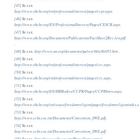
[45]
Se t.ex.
http://www.ohchr.org/en/professionalinterest/pages/ccpr.aspx
.
[46]
Se t.ex.
http://www.ohchr.org/EN/ProfessionalInterest/Pages/CESCR.aspx
.
[47]
Se t.ex.
http://www.ohchr.org/Documents/Publications/FactSheet2Rev.1en.pdf
.
[48]
Se t.ex.
http://www.un.org/documents/ga/res/36/a36r055.htm
.
[49]
Se t.ex.
http://www.ohchr.org/en/professionalinterest/pages/crc.aspx
.
[50]
Se t.ex.
http://www.ohchr.org/en/professionalinterest/pages/crc.aspx
.
[51]
Se t.ex.
http://www.ohchr.org/EN/HRBodies/CCPR/Pages/CCPRIntro.aspx
.
[52]
Se t.ex.
http://www.ohchr.org/en/issues/freedomreligion/pages/freedomreligionindex.
[53]
Se t.ex.
http://www.echr.coe.int/Documents/Convention_SWE.pdf
.
[54]
Se t.ex.
http://www.echr.coe.int/Documents/Convention_SWE.pdf
.
[55]
Se t.ex.
http://www.echr.coe.int/Pages/home.aspx?