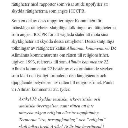
rättigheter med rapporter som visar att de uppfyller att
skydda rättigheterna som anges i ICCPR.
Som en del av dess uppgifter utger Kommittén för
mänskliga rättigheter slutgiltiga tolkningar av rättigheterna
som anges i ICCPR för att vägleda stater att möta sina
skyldigheter att skydda dessa rättigheter. Dessa slutgiltiga
tolkningar av rättigheter kallas
Allmänna kommentarer.
De
Allmänna kommentarerna om rätten till religionsfrihet,
utgiven 1993, refereras till som
Allmän kommentar 22
.
Allmän kommentar 22 består av elva omfattande stycken
som klart och tydligt formulerar den långtgående och
djupgående betydelsen av rätten till religionsfrihet. Punkt
2 i Allmän kommentar 22, lyder:
Artikel 18 skyddar teistiska, icke-teistiska och
ateistiska övertygelser, samt rätten att inte
uttrycka någon religion eller trosuppfattning.
Termerna ”tro, trosuppfattning” och ”religion”
skall tolkas brett. Artikel 18 är inte begränsad i