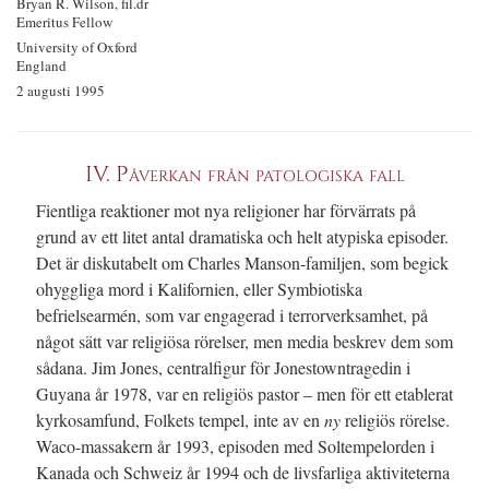
Bryan R. Wilson, fil.dr
Emeritus Fellow
University of Oxford
England
2 augusti 1995
IV. Påverkan från patologiska fall
Fientliga reaktioner mot nya religioner har förvärrats på
grund av ett litet antal dramatiska och helt atypiska episoder.
Det är diskutabelt om Charles Manson-familjen, som begick
ohyggliga mord i Kalifornien, eller Symbiotiska
befrielsearmén, som var engagerad i terrorverksamhet, på
något sätt var religiösa rörelser, men media beskrev dem som
sådana. Jim Jones, centralfigur för Jonestowntragedin i
Guyana år 1978, var en religiös pastor – men för ett etablerat
kyrkosamfund, Folkets tempel, inte av en
ny
religiös rörelse.
Waco-massakern år 1993, episoden med Soltempelorden i
Kanada och Schweiz år 1994 och de livsfarliga aktiviteterna