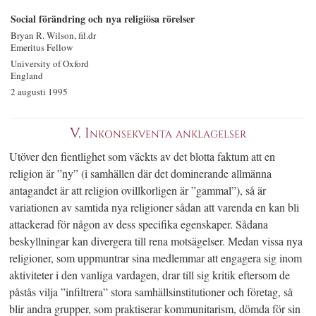
Social förändring och nya religiösa rörelser
Bryan R. Wilson, fil.dr
Emeritus Fellow
University of Oxford
England
2 augusti 1995
V. Inkonsekventa anklagelser
Utöver den fientlighet som väckts av det blotta faktum att en
religion är ”ny” (i samhällen där det dominerande allmänna
antagandet är att religion ovillkorligen är ”gammal”), så är
variationen av samtida nya religioner sådan att varenda en kan bli
attackerad för någon av dess specifika egenskaper. Sådana
beskyllningar kan divergera till rena motsägelser. Medan vissa nya
religioner, som uppmuntrar sina medlemmar att engagera sig inom
aktiviteter i den vanliga vardagen, drar till sig kritik eftersom de
påstås vilja ”infiltrera” stora samhällsinstitutioner och företag, så
blir andra grupper, som praktiserar kommunitarism, dömda för sin