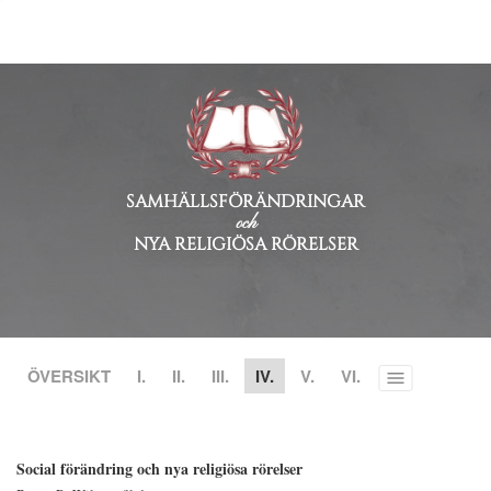
SAMHÄLLSFÖRÄNDRINGAR
och
NYA RELIGIÖSA RÖRELSER
ÖVERSIKT
I.
II.
III.
IV.
V.
VI.
Toggle
menu
Social förändring och nya religiösa rörelser