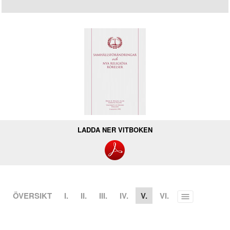
LADDA NER VITBOKEN
ÖVERSIKT
I.
II.
III.
IV.
V.
VI.
Toggle
menu