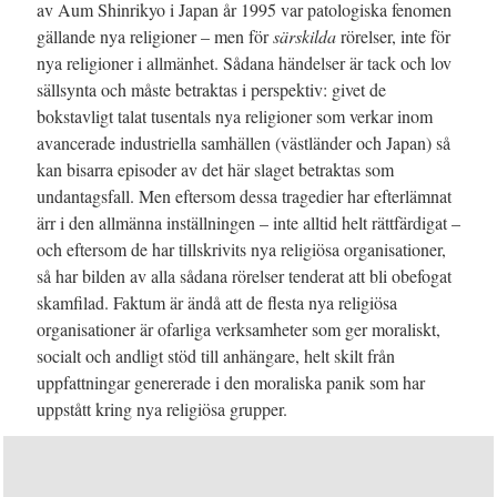
av Aum Shinrikyo i Japan år 1995 var patologiska fenomen
gällande nya religioner – men för
särskilda
rörelser, inte för
nya religioner i allmänhet. Sådana händelser är tack och lov
sällsynta och måste betraktas i perspektiv: givet de
bokstavligt talat tusentals nya religioner som verkar inom
avancerade industriella samhällen (västländer och Japan) så
kan bisarra episoder av det här slaget betraktas som
undantagsfall. Men eftersom dessa tragedier har efterlämnat
ärr i den allmänna inställningen – inte alltid helt rättfärdigat –
och eftersom de har tillskrivits nya religiösa organisationer,
så har bilden av alla sådana rörelser tenderat att bli obefogat
skamfilad. Faktum är ändå att de flesta nya religiösa
organisationer är ofarliga verksamheter som ger moraliskt,
socialt och andligt stöd till anhängare, helt skilt från
uppfattningar genererade i den moraliska panik som har
uppstått kring nya religiösa grupper.