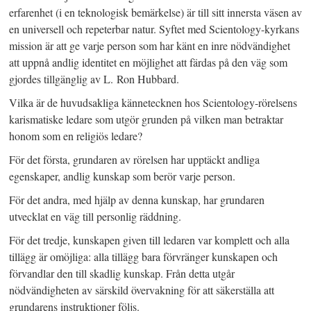
erfarenhet (i en teknologisk bemärkelse) är till sitt innersta väsen av
en universell och repeterbar natur. Syftet med Scientology-kyrkans
mission är att ge varje person som har känt en inre nödvändighet
att uppnå andlig identitet en möjlighet att färdas på den väg som
gjordes tillgänglig av L. Ron Hubbard.
Vilka är de huvudsakliga kännetecknen hos Scientology-rörelsens
karismatiske ledare som utgör grunden på vilken man betraktar
honom som en religiös ledare?
För det första, grundaren av rörelsen har upptäckt andliga
egenskaper, andlig kunskap som berör varje person.
För det andra, med hjälp av denna kunskap, har grundaren
utvecklat en väg till personlig räddning.
För det tredje, kunskapen given till ledaren var komplett och alla
tillägg är omöjliga: alla tillägg bara förvränger kunskapen och
förvandlar den till skadlig kunskap. Från detta utgår
nödvändigheten av särskild övervakning för att säkerställa att
grundarens instruktioner följs.