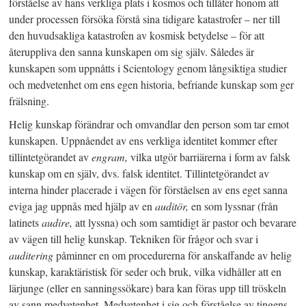
förståelse av hans verkliga plats i kosmos och tillåter honom att
under processen försöka förstå sina tidigare katastrofer – ner till
den huvudsakliga katastrofen av kosmisk betydelse – för att
återuppliva den sanna kunskapen om sig själv.
Således är
kunskapen som uppnåtts i Scientology genom långsiktiga studier
och medvetenhet om ens egen historia, befriande kunskap som ger
frälsning.
Helig kunskap förändrar och omvandlar den person som tar emot
kunskapen. Uppnåendet av ens verkliga identitet kommer efter
tillintetgörandet av
engram,
vilka utgör barriärerna i form av falsk
kunskap om en själv, dvs. falsk identitet. Tillintetgörandet av
interna hinder placerade i vägen för förståelsen av ens eget sanna
eviga jag uppnås med hjälp av en
auditör,
en som lyssnar (från
latinets
audire,
att lyssna) och som samtidigt är pastor och bevarare
av vägen till helig kunskap. Tekniken för frågor och svar i
auditering
påminner en om procedurerna för anskaffande av helig
kunskap, karaktäristisk för seder och bruk, vilka vidhåller att en
lärjunge (eller en sanningssökare) bara kan föras upp till tröskeln
av sann medvetenhet. Medvetenhet i sig och förståelse av tingens