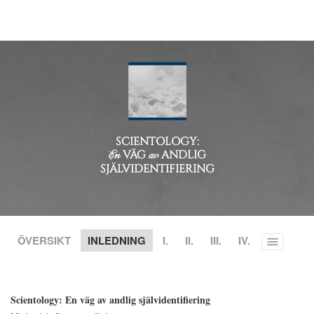
SCIENTOLOGY:
VÄG
ANDLIG
En
av
SJÄLVIDENTIFIERING
ÖVERSIKT
INLEDNING
I.
II.
III.
IV.
Toggle
menu
Scientology: En väg av andlig självidentifiering