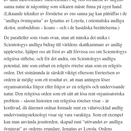
sanna natur är någonting som sökaren måste finna på egen hand.
(Liknande tekniker av förståelse av ens sanna jag kan påträffas i de
”andliga övningarna” av Ignatius av Loyola, i orientaliska andliga
skolor, zenbuddism – koans – och i de hasidiska berättelserna.)
De paralleller som visats ovan, utan att minska det unika i
Scientologys andliga bidrag till världens skattkammare av andlig
upplevelse, hjälper oss att först av allt förvissa oss om Scientologys
religiösa stiftelse, och för det andra, om Scientologys andliga
potential, inte som enbart en religiös rörelse utan som en religiös
orden. Det sistnämnda är särskilt viktigt eftersom företeelsen av
ordern är möjlig som ett resultat av, att man antingen löser
organisatoriska frågor eller frågor av en religiös och undervisande
natur. Den religiösa orden som ett sätt att lösa rent organisatoriska
problem – såsom historien om religiösa rörelser visar – är
kortlivad, då däremot ordnar formade runt en välutvecklad andlig
undervisningsteknologi visar sig vara varaktiga.
Som ett exempel
kan man använda jesuitorden, skapad runt ”utövandet av andliga
övningar” av orderns grundare, Ignatius av Loyola. Ordens