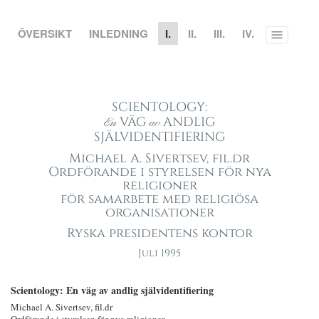
ÖVERSIKT
INLEDNING
I.
II.
III.
IV.
Toggle
menu
SCIENTOLOGY:
VÄG
ANDLIG
En
av
SJÄLVIDENTIFIERING
Michael A. Sivertsev, fil.dr
Ordförande i styrelsen för nya
religioner
för samarbete med religiösa
organisationer
Ryska presidentens kontor
Juli 1995
Scientology: En väg av andlig självidentifiering
Michael A. Sivertsev, fil.dr
Ordförande i styrelsen för nya religioner