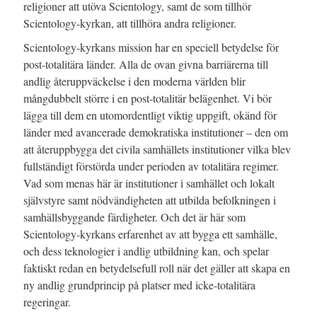
religioner att utöva Scientology, samt de som tillhör
Scientology-kyrkan, att tillhöra andra religioner.
Scientology-kyrkans mission har en speciell betydelse för
post-totalitära länder.
Alla de ovan givna barriärerna till
andlig återuppväckelse i den moderna världen blir
mångdubbelt större i en post-totalitär belägenhet.
Vi bör
lägga till dem en utomordentligt viktig uppgift, okänd för
länder med avancerade demokratiska institutioner – den om
att återuppbygga det civila samhällets institutioner vilka blev
fullständigt förstörda under perioden av totalitära regimer.
Vad som menas här är institutioner i samhället och lokalt
självstyre samt nödvändigheten att utbilda befolkningen i
samhällsbyggande färdigheter.
Och det är här som
Scientology-kyrkans erfarenhet av att bygga ett samhälle,
och dess teknologier i andlig utbildning kan, och spelar
faktiskt redan en betydelsefull roll när det gäller att skapa en
ny andlig grundprincip på platser med icke-totalitära
regeringar.