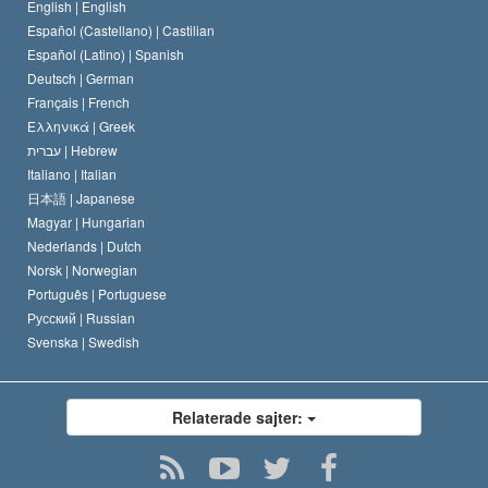
En scientologs kodex
Kungörelse om religion
English |
English
Español (Castellano) |
Castilian
David Miscavige
Español (Latino) |
Spanish
Deutsch |
German
Français |
French
Ελληνικά |
Greek
עברית |
Hebrew
Italiano |
Italian
日本語 |
Japanese
Magyar |
Hungarian
Nederlands |
Dutch
Norsk |
Norwegian
Português |
Portuguese
Русский |
Russian
Svenska |
Swedish
Relaterade sajter: