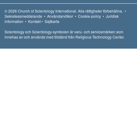
© 2026
Church of Scientology International.
Alla rättigheter förbehållna.
•
Sekretessmeddelande
•
Användarvillkor
•
Cookie-policy
•
Juridisk
information
•
Kontakt
•
Sajtkarta
Scientology och Scientology-symbolen är varu- och servicemärken som
innehas av och används med tillstånd från Religious Technology Center.