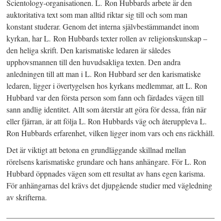
Scientology-organisationen.
L. Ron Hubbards arbete är den
auktoritativa text som man alltid riktar sig till och som man
konstant studerar. Genom det interna självbestämmandet inom
kyrkan, har L. Ron Hubbards texter rollen av religionskunskap –
den heliga skrift.
Den karismatiske ledaren är således
upphovsmannen till den huvudsakliga texten. Den andra
anledningen till att man i L. Ron Hubbard ser den karismatiske
ledaren, ligger i övertygelsen hos kyrkans medlemmar, att L. Ron
Hubbard var den första person som fann och färdades vägen till
sann andlig identitet. Allt som återstår att göra för dessa, från när
eller fjärran, är att följa L. Ron Hubbards väg och återuppleva L.
Ron Hubbards erfarenhet, vilken ligger inom vars och ens räckhåll.
Det är viktigt att betona en grundläggande skillnad mellan
rörelsens karismatiske grundare och hans anhängare. För L. Ron
Hubbard öppnades vägen som ett resultat av hans egen karisma.
För anhängarnas del krävs det djupgående studier med vägledning
av skrifterna.