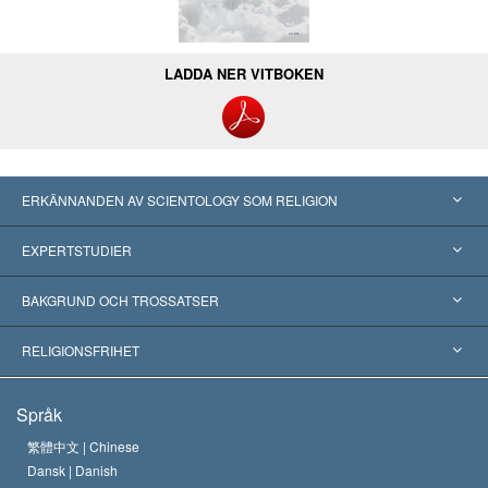
LADDA NER VITBOKEN
ERKÄNNANDEN AV SCIENTOLOGY SOM RELIGION
USA
EXPERTSTUDIER
Erkännanden världen över
Expertutlåtanden, ordnade efter kategori
BAKGRUND OCH TROSSATSER
Viktiga domstolsutslag
Världens främsta experter
L. Ron Hubbard
RELIGIONSFRIHET
Scientologys mål
Vad är religionsfrihet?
Språk
Scientology-kyrkans trosbekännelse
Internationella normer för mänskliga rättigheter
繁體中文 |
Chinese
Dansk |
Danish