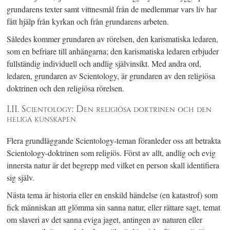
grundarens texter samt vittnesmål från de medlemmar vars liv har
fått hjälp från kyrkan och från grundarens arbeten.
Således kommer grundaren av rörelsen, den karismatiska ledaren,
som en befriare till anhängarna; den karismatiska ledaren erbjuder
fullständig individuell och andlig självinsikt.
Med andra ord,
ledaren, grundaren av Scientology, är grundaren av den religiösa
doktrinen och den religiösa rörelsen.
I.II. Scientology: Den religiösa doktrinen och den
heliga kunskapen
Flera grundläggande Scientology-teman föranleder oss att betrakta
Scientology-doktrinen som religiös. Först av allt, andlig och evig
innersta natur är det begrepp med vilket en person skall identifiera
sig själv.
Nästa tema är historia eller en enskild händelse (en katastrof) som
fick människan att glömma sin sanna natur, eller rättare sagt, temat
om slaveri av det sanna eviga jaget, antingen av naturen eller