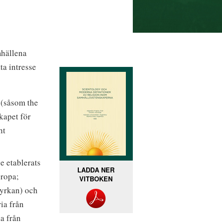
mhällena
ta intresse
a (såsom the
kapet för
ht
e etablerats
LADDA NER
uropa;
VITBOKEN
kyrkan) och
ia från
a från