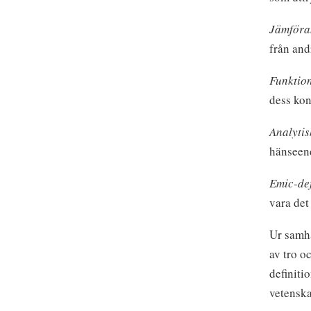
Jämföran
från and
Funktion
dess kon
Analytis
hänseend
Emic-def
vara det
Ur samhä
av tro o
definiti
vetenska