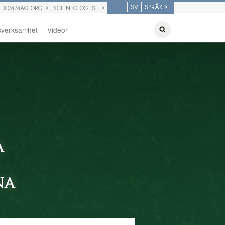
SV
SPRÅK
EDOM MAG.ORG
SCIENTOLOGI.SE
sverksamhet
Videor
A
NA