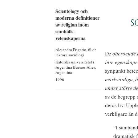
Scientology och
moderna definitioner
S
av religion inom
samhälls­
vetenskaperna
Alejandro Frigerio, fil.dr
De
oberoende d
lektor i sociologi
inre egenskap
Katolska universitetet i
Argentina
Buenos Aires,
synpunkt betec
Argentina
märkvärdiga, ö
1996
under större de
av de begrepp o
deras liv. Upp
verkligare än d
”I samband 
dramatisk f