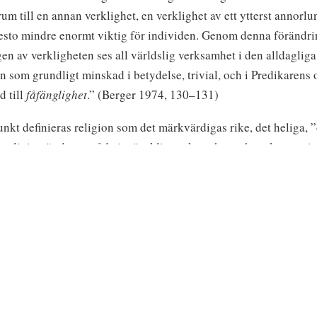
rum till en annan verklighet, en verklighet av ett ytterst annorlu
esto mindre enormt viktig för individen.
Genom denna förändri
en av verkligheten ses all världslig verksamhet i den alldagliga
n som grundligt minskad i betydelse, trivial, och i Predikarens 
d till
fåfänglighet
.” (Berger 1974, 13
0–1
31)
kt definieras religion som det märkvärdigas rike, det heliga, ”
 religion är det område i mänsklig verksamhet och tanke som i s
 sätter individen i kontakt med någonting oförklarligt, underba
t, som inte kan förklaras med det förnuft eller de teorier med v
delserna i sitt liv. Religiösa institutioner är de som i handling
förklarar religiösa upplevelser.
frågan om Scientology passar in i de befintliga definitionerna av 
t utforska om Scientology kretsar kring, reglerar eller förklar
lse som sätter individen i kontakt med en verklighet av ett anna
rvånande. Svaret är, enligt min uppfattning, jakande.