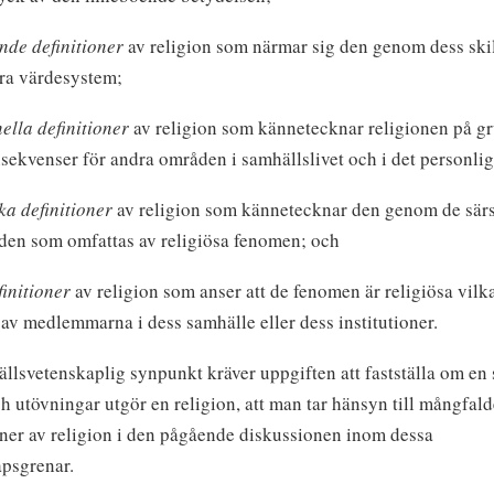
de definitioner
av religion som närmar sig den genom dess ski
ra värdesystem;
ella definitioner
av religion som kännetecknar religionen på g
sekvenser för andra områden i samhällslivet och i det personliga
ka definitioner
av religion som kännetecknar den genom de sär
en som omfattas av religiösa fenomen; och
initioner
av religion som anser att de fenomen är religiösa vilk
 av medlemmarna i dess samhälle eller dess institutioner.
llsvetenskaplig synpunkt kräver uppgiften att fastställa om en
ch utövningar utgör en religion, att man tar hänsyn till mångfal
oner av religion i den pågående diskussionen inom dessa
psgrenar.