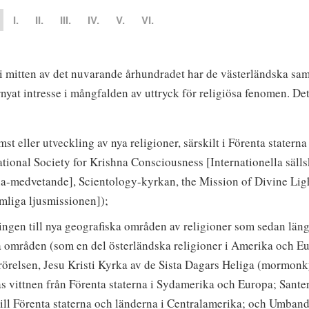
I.
II.
III.
IV.
V.
VI.
i mitten av det nuvarande århundradet har de västerländska sa
rnyat intresse i mångfalden av uttryck för religiösa fenomen. Det
st eller utveckling av nya religioner, särskilt i Förenta statern
ational Society for Krishna Consciousness [Internationella sälls
a-medvetande], Scientology-kyrkan, the Mission of Divine Lig
liga ljusmissionen]);
ingen till nya geografiska områden av religioner som sedan läng
a områden (som en del österländska religioner i Amerika och E
rörelsen, Jesu Kristi Kyrka av de Sista Dagars Heliga (mormon
s vittnen från Förenta staterna i Sydamerika och Europa; Santer
ill Förenta staterna och länderna i Centralamerika; och Umband