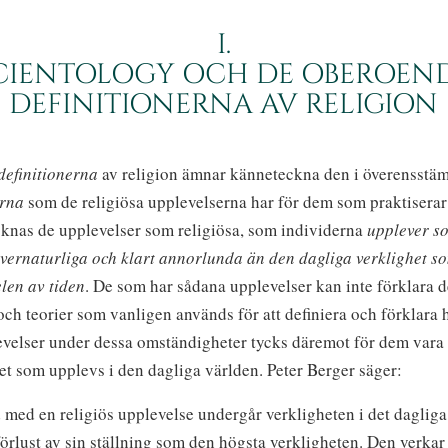
I.
CIENTOLOGY OCH DE OBEROEN
DEFINITIONERNA AV RELIGION
efinitionerna
av religion ämnar känneteckna den i överensstä
erna
som de religiösa upplevelserna har för dem som praktiserar
knas de upplevelser som religiösa, som individerna
upplever s
vernaturliga och klart annorlunda än den dagliga verklighet s
len av tiden
. De som har sådana upplevelser kan inte förklara 
ch teorier som vanligen används för att definiera och förklara 
levelser under dessa omständigheter tycks däremot för dem vara
et som upplevs i den dagliga världen. Peter Berger säger:
med en religiös upplevelse undergår verkligheten i det dagliga 
örlust av sin ställning som den högsta verkligheten. Den verkar i