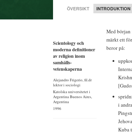
ÖVERSIKT
INTRODUKTION
Med början 
märkt ett fö
Scientology och
beror på:
moderna definitioner
av religion inom
uppkom
samhälls­
vetenskaperna
Intern
Krishn
Alejandro Frigerio, fil.dr
[Gudom
lektor i sociologi
Katolska universitetet i
spridn
Argentina
Buenos Aires,
Argentina
i andr
1996
Pingst
Jehova
Kuba t