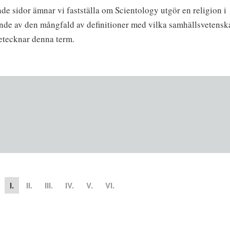
nde sidor ämnar vi fastställa om Scientology utgör en religion i
nde av den mångfald av definitioner med vilka samhällsvetens
etecknar denna term.
I.
II.
III.
IV.
V.
VI.