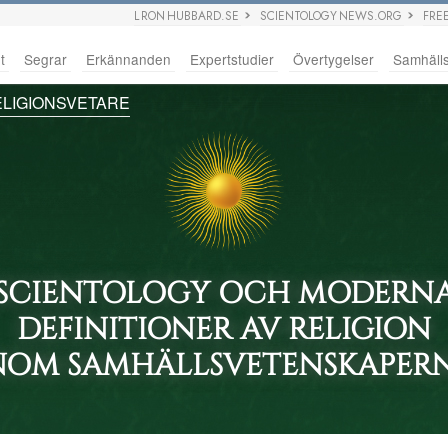
L RON HUBBARD.SE
SCIENTOLOGY NEWS.ORG
FRE
t
Segrar
Erkännanden
Expertstudier
Övertygelser
Samhäll
LIGIONSVETARE
SCIENTOLOGY OCH MODERN
DEFINITIONER AV RELIGION
NOM SAMHÄLLSVETENSKAPER