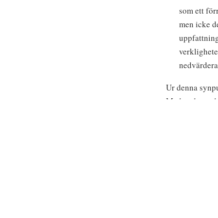
som ett för
men icke d
uppfattning
verklighete
nedvärdera
Ur denna synpun
Med andra ord,
upplevelser som
och majestätisk
medveten om hän
definierar och 
Att ställa sig 
detsamma som at
märklig uppleve
underbar och fö