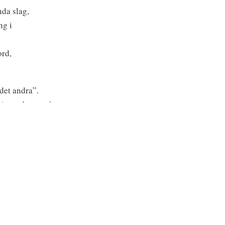
nda slag,
ng i
ord,
det andra”.
in tur beror på
rt, mystiskt
ilka han är
 reglerar,
religion är
ar någon sorts
t slag,