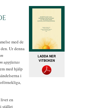
DE
mmelse med de
 den. Ur denna
om
LADDA NER
VITBOKEN
om uppfattas
dem med hjälp
händelserna i
 oförnekliga,
livet en
 stället