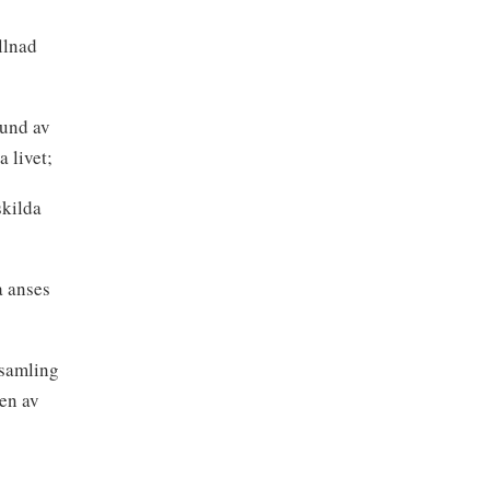
llnad
rund av
 livet;
skilda
a anses
 samling
den av