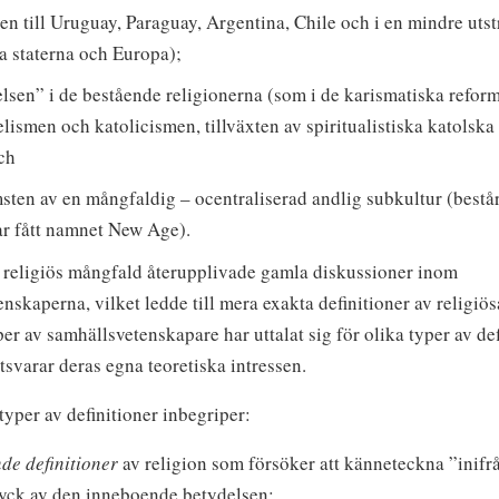
ien till Uruguay, Paraguay, Argentina, Chile och i en mindre uts
a staterna och Europa);
lsen” i de bestående religionerna (som i de karismatiska reform
lismen och katolicismen, tillväxten av spiritualistiska katolska
och
msten av en mångfaldig – ocentraliserad andlig subkultur (består 
r fått namnet New Age).
r religiös mångfald återupplivade gamla diskussioner inom
nskaperna, vilket ledde till mera exakta definitioner av religiö
er av samhällsvetenskapare har uttalat sig för olika typer av def
svarar deras egna teoretiska intressen.
typer av definitioner inbegriper:
de definitioner
av religion som försöker att känneteckna ”inifrå
yck av den inneboende betydelsen;