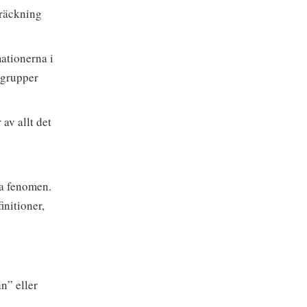
träckning
ationerna i
 grupper
av allt det
sa fenomen.
initioner,
n” eller