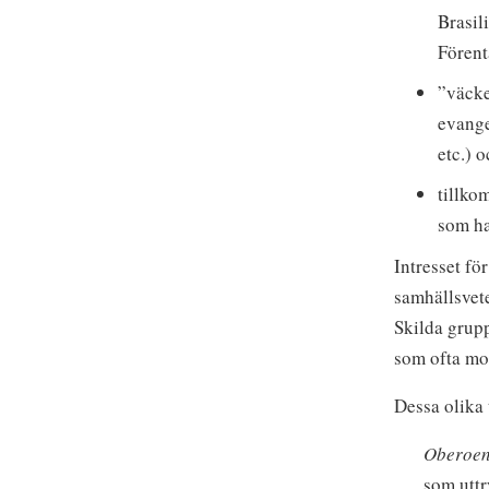
Brasil
Förent
”väcke
evange
etc.) 
tillko
som ha
Intresset fö
samhällsvete
Skilda grupp
som ofta mot
Dessa olika 
Oberoen
som uttr