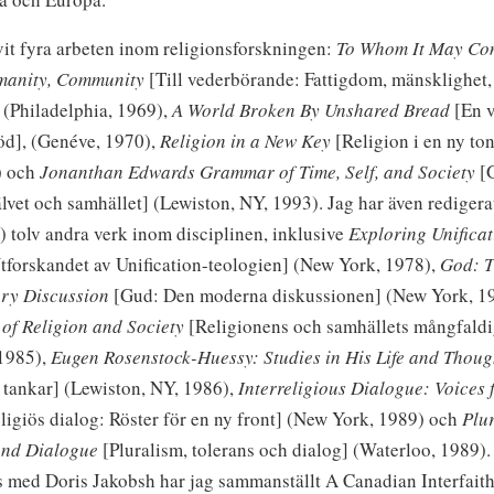
vit fyra arbeten inom religionsforskningen:
To Whom It May Co
manity, Community
[Till vederbörande: Fattigdom, mänsklighet,
(Philadelphia, 1969),
A World Broken By Unshared Bread
[En v
öd], (Genéve, 1970),
Religion in a New Key
[Religion i en ny to
) och
Jonanthan Edwards Grammar of Time, Self, and Society
[
jälvet och samhället] (Lewiston, NY, 1993). Jag har även rediger
p) tolv andra verk inom disciplinen, inklusive
Exploring Unificat
tforskandet av Unification-teologien] (New York, 1978),
God: 
ry Discussion
[Gud: Den moderna diskussionen] (New York, 1
of Religion and Society
[Religionens och samhällets mångfaldi
1985),
Eugen Rosenstock-Huessy: Studies in His Life and Thoug
 tankar] (Lewiston, NY, 1986),
Interreligious Dialogue: Voices 
ligiös dialog: Röster för en ny front] (New York, 1989) och
Plu
and Dialogue
[Pluralism, tolerans och dialog] (Waterloo, 1989).
 med Doris Jakobsh har jag sammanställt
A Canadian Interfaith