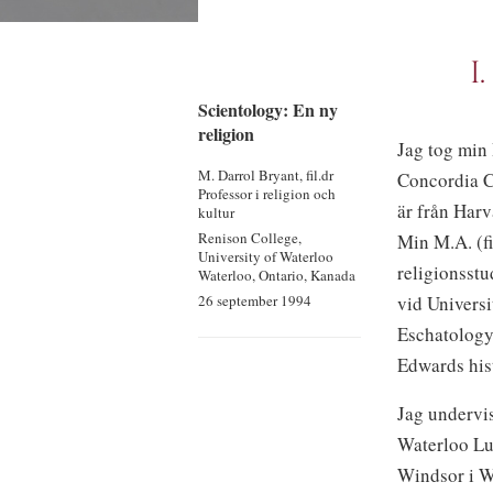
I
Scientology: En ny
religion
Jag tog min 
M. Darrol Bryant, fil.dr
Concordia C
Professor i religion och
är från Har
kultur
Renison College,
Min M.A. (fi
University of Waterloo
religionsstu
Waterloo, Ontario, Kanada
vid Universi
26 september 1994
Eschatology
Edwards hist
Jag undervi
Waterloo Lu
Windsor i W