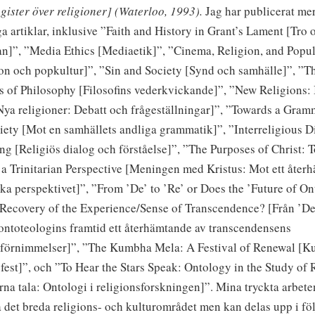
ister över religioner] (Waterloo, 1993).
Jag har publicerat mer
a artiklar, inklusive ”Faith and History in Grant’s Lament [Tro o
an]”, ”Media Ethics [Mediaetik]”, ”Cinema, Religion, and Popul
ion och popkultur]”, ”Sin and Society [Synd och samhälle]”, ”T
s of Philosophy [Filosofins vederkvickande]”, ”New Religions: 
ya religioner: Debatt och frågeställningar]”, ”Towards a Gram
ciety [Mot en samhällets andliga grammatik]”, ”Interreligious 
g [Religiös dialog och förståelse]”, ”The Purposes of Christ: 
 a Trinitarian Perspective [Meningen med Kristus: Mot ett åter
iska perspektivet]”, ”From ’De’ to ’Re’ or Does the ’Future of O
Recovery of the Experience/Sense of Transcendence? [Från ’De’ 
 ontoteologins framtid ett återhämtande av transcendensens
/förnimmelser]”, ”The Kumbha Mela: A Festival of Renewal [
fest]”, och ”To Hear the Stars Speak: Ontology in the Study of 
rna tala: Ontologi i religionsforskningen]”.
Mina tryckta arbete
a det breda religions- och kulturområdet men kan delas upp i fö