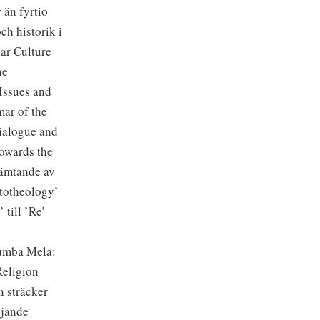
 än fyrtio
ch historik i
ar Culture
he
Issues and
mar of the
Dialogue and
Towards the
hämtande av
ntotheology’
till ’Re’
Kumba Mela:
Religion
n sträcker
ljande