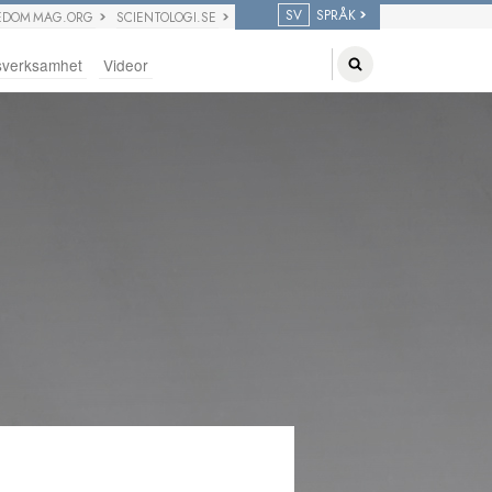
SV
SPRÅK
EDOM MAG.ORG
SCIENTOLOGI.SE
sverksamhet
Videor