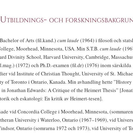
. Utbildnings- och forskningsbakgru
Bachelor of Arts (fil.kand.)
cum laude
(1964) i filosofi och stat
ollege, Moorhead, Minnesota, USA. Min S.T.B.
cum laude
(1967
vard Divinity School, Harvard University, Cambridge, Massachus
l.mag.) (1972) och Ph.D.-examen (fil.dr) (1976) inom särskilda
dier vid Institute of Christian Thought, University of St. Michae
ty of Toronto i Ontario, Kanada.
Min avhandling hette ”History
 in Jonathan Edwards: A Critique of the Heimert Thesis” [Jona
orik och eskatologi: En kritik av Heimert-tesen].
sade vid Concordia College i Moorhead, Minnesota, (sommaren
theran University i Waterloo, Ontario (1967–1969), vid Univers
indsor, Ontario (somrarna 1972 och 1973), vid University of To