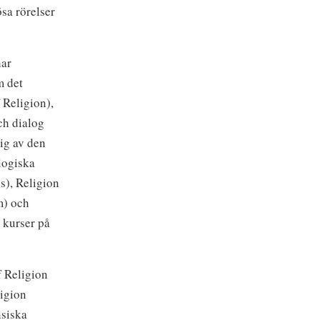
sa rörelser
har
m det
 Religion),
ch dialog
ig av den
logiska
cs), Religion
m) och
t kurser på
f Religion
igion
nsiska