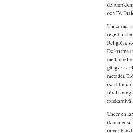
delområden: 
och IV. Dial
Under mer än
regelbundet 
Religiösa sö
De kristna i
mellan relig
gängse akad
metoder. Tid
och litterat
föreläsninga
forskarnivå 
Under en län
(kanadensis
(amerikansk