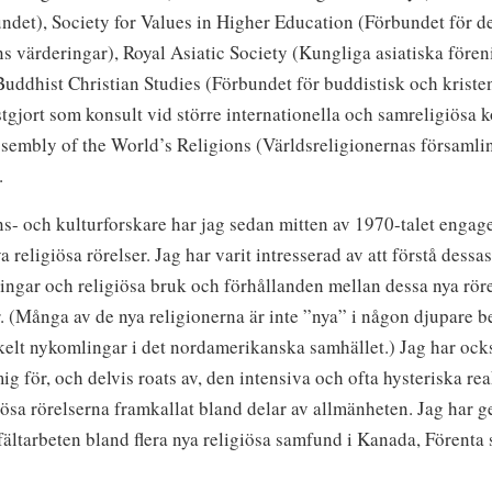
ndet), Society for Values in Higher Education (Förbundet för d
s värderingar), Royal Asiatic Society (Kungliga asiatiska före
Buddhist Christian Studies (Förbundet för buddistisk och kriste
stgjort som konsult vid större internationella och samreligiösa k
ssembly of the World’s Religions (Världsreligionernas församli
.
s- och kulturforskare har jag sedan mitten av 1970-talet engage
a religiösa rörelser.
Jag har varit intresserad av att förstå dessa
ingar och religiösa bruk och förhållanden mellan dessa nya röre
r. (Många av de nya religionerna är inte ”nya” i någon djupare 
kelt nykomlingar i det nordamerikanska samhället.) Jag har ock
mig för, och delvis roats av, den intensiva och ofta hysteriska r
iösa rörelserna framkallat bland delar av allmänheten. Jag har 
ältarbeten bland flera nya religiösa samfund i Kanada, Förenta 