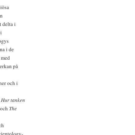
giösa
ån
 delta i
i
ogys
na i de
l med
erkan på
er och i
: Hur tanken
och
The
ch
cientology-