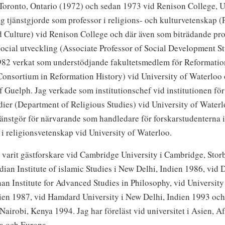
Toronto, Ontario (1972) och sedan 1973 vid Renison College, U
g tjänstgjorde som professor i religions- och kulturvetenskap (
 Culture) vid Renison College och där även som biträdande pro
social utveckling (Associate Professor of Social Development St
982 verkat som understödjande fakultetsmedlem för Reformatio
Consortium in Reformation History) vid University of Waterloo
f Guelph. Jag verkade som institutionschef vid institutionen för
dier (Department of Religious Studies) vid University of Water
änstgör för närvarande som handledare för forskarstudenterna 
i religionsvetenskap vid University of Waterloo.
 varit gästforskare vid Cambridge University i Cambridge, Stor
dian Institute of islamic Studies i New Delhi, Indien 1986, vid D
n Institute for Advanced Studies in Philosophy, vid University
ien 1987, vid Hamdard University i New Delhi, Indien 1993 och
 Nairobi, Kenya 1994. Jag har föreläst vid universitet i Asien, Af
a och Europa.