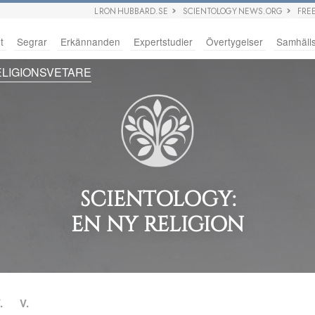
L RON HUBBARD.SE
SCIENTOLOGY NEWS.ORG
FRE
t
Segrar
Erkännanden
Expertstudier
Övertygelser
Samhäll
LIGIONSVETARE
SCIENTOLOGY:
EN NY RELIGION
.
V.