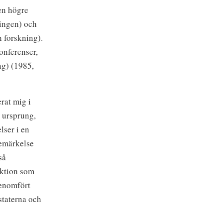
en högre
ningen) och
n forskning).
onferenser,
ng) (1985,
rat mig i
s ursprung,
lser i en
bemärkelse
så
eaktion som
genomfört
staterna och