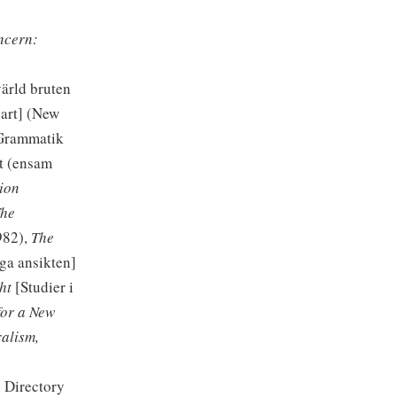
ncern:
ärld bruten
nart] (New
Grammatik
at (ensam
ion
The
982),
The
ga ansikten]
ht
[Studier i
for a New
ralism,
 Directory