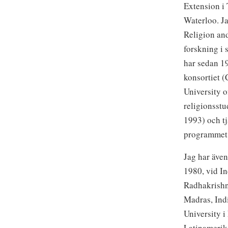
Extension i 
Waterloo.
Ja
Religion and
forskning i 
har sedan 1
konsortiet (
University o
religionsstu
1993) och tj
programmet 
Jag har även
1980, vid In
Radhakrishna
Madras, Ind
University i
Latinamerik