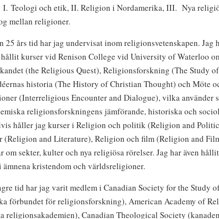
I. Teologi och etik,
II. Religion
i Nordamerika, III. Nya religiö
og mellan religioner.
 25 års tid har jag undervisat inom religionsvetenskapen.
Jag 
hållit kurser vid Renison College vid University of Waterloo o
kandet (the Religious Quest), Religionsforskning (The Study of
déernas historia (The History of Christian Thought) och Möte o
ioner (Interreligious Encounter and Dialogue), vilka använder s
emiska religionsforskningens jämförande, historiska och socio
vis håller jag kurser i Religion och politik (Religion and Politi
ur (Religion and Literature), Religion och film (Religion and Fil
r om sekter, kulter och nya religiösa rörelser. Jag har även hålli
i ämnena kristendom och världsreligioner.
gre tid har jag varit medlem i Canadian Society for the Study o
ka förbundet för religionsforskning), American Academy of Rel
a religionsakademien), Canadian Theological Society (kanade