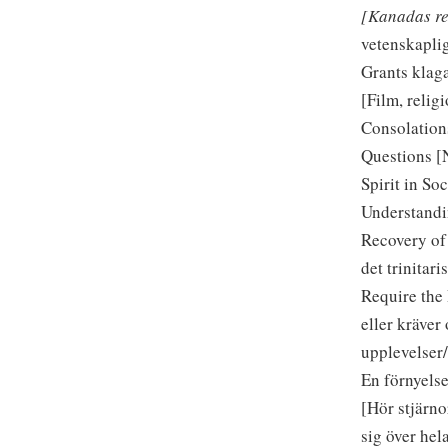
[Kanadas reg
vetenskaplig
Grants klag
[Film, relig
Consolation
Questions [N
Spirit in So
Understandin
Recovery of
det trinitar
Require the 
eller kräver
upplevelser
En förnyelse
[Hör stjärno
sig över hel