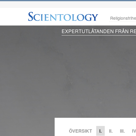
Religionsfrihe
EXPERTUTLÅTANDEN FRÅN RE
ÖVERSIKT
I.
II.
III.
IV