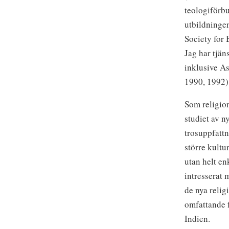
teologiförbu
utbildningen
Society for 
Jag har tjän
inklusive A
1990, 1992)
Som religion
studiet av ny
trosuppfattn
större kultu
utan helt en
intresserat 
de nya relig
omfattande f
Indien.