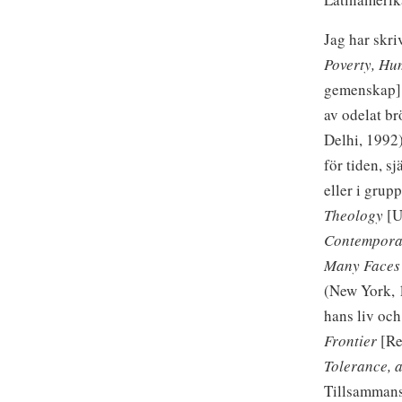
Jag har skri
Poverty, Hu
gemenskap] 
av odelat br
Delhi, 1992
för tiden, s
eller i grup
Theology
[U
Contempora
Many Faces 
(New York, 
hans liv och
Frontier
[Re
Tolerance, 
Tillsammans