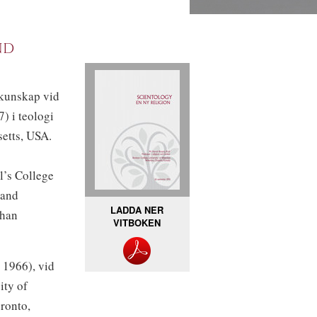
nd
skunskap vid
) i teologi
etts, USA.
l’s College
 and
LADDA NER
than
VITBOKEN
 1966), vid
ity of
ronto,