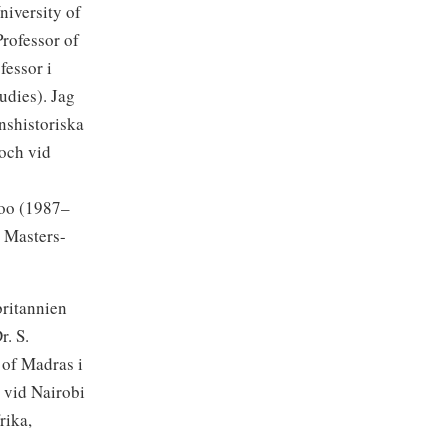
niversity of
Professor of
fessor i
udies). Jag
nshistoriska
 och vid
loo (1987–
i Masters-
britannien
r. S.
 of Madras i
 vid Nairobi
rika,