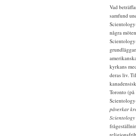
Vad beträffa
samfund und
Scientology-
några möten
Scientology
grundläggand
amerikanska
kyrkans med
deras liv. T
kanadensisk
Toronto (på
Scientology
påverkar kr
Scientology
frågeställn
religionsfri