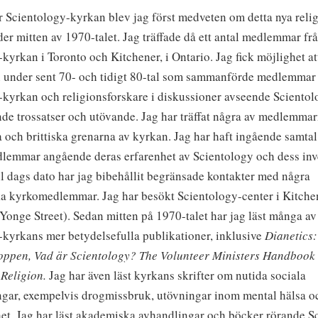
r Scientology-kyrkan blev jag först medveten om detta nya reli
er mitten av 1970-talet.
Jag träffade då ett antal medlemmar fr
kyrkan i Toronto och Kitchener, i Ontario. Jag fick möjlighet att
 under sent 70- och tidigt 80-tal som sammanförde medlemmar 
-kyrkan och religionsforskare i diskussioner avseende Scientol
e trossatser och utövande. Jag har träffat några av medlemmar
 och brittiska grenarna av kyrkan. Jag har haft ingående samta
lemmar angående deras erfarenhet av Scientology och dess inv
ill dags dato har jag bibehållit begränsade kontakter med några
a kyrkomedlemmar. Jag har besökt Scientology-center i Kitchen
 Yonge Street).
Sedan mitten på 1970-talet har jag läst många av
-kyrkans mer betydelsefulla publikationer, inklusive
Dianetics
oppen, Vad är Scientology? The Volunteer Ministers Handbook
 Religion.
Jag har även läst kyrkans skrifter om nutida sociala
ingar, exempelvis drogmissbruk, utövningar inom mental hälsa o
het. Jag har läst akademiska avhandlingar och böcker rörande S