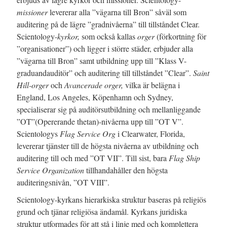
missioner
levererar alla ”vägarna till Bron” såväl som
auditering på de lägre ”gradnivåerna” till tillståndet Clear.
Scientology-
kyrkor,
som också kallas
orger
(förkortning för
”organisationer”) och ligger i större städer, erbjuder alla
”vägarna till Bron” samt utbildning upp till ”Klass V-
graduandauditör” och auditering till tillståndet ”Clear”.
Saint
Hill-orger
och
Avancerade orger,
vilka är belägna i
England, Los Angeles, Köpenhamn och Sydney,
specialiserar sig på auditörsutbildning och mellanliggande
”OT”(Opererande thetan)-nivåerna upp till ”OT V”.
Scientologys
Flag Service Org
i Clearwater, Florida,
levererar tjänster till de högsta nivåerna av utbildning och
auditering till och med ”OT VII”. Till sist, bara
Flag Ship
Service Organization
tillhandahåller den högsta
auditeringsnivån, ”OT VIII”.
Scientology-kyrkans hierarkiska struktur baseras på religiös
grund och tjänar religiösa ändamål. Kyrkans juridiska
struktur utformades för att stå i linje med och komplettera