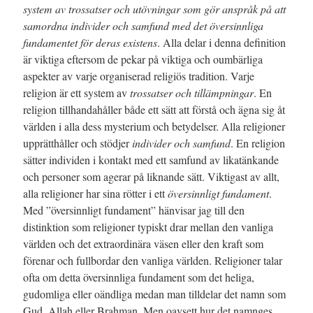
system av trossatser och utövningar som gör anspråk på att
samordna individer och samfund med det översinnliga
fundamentet för deras existens
. Alla delar i denna definition
är viktiga eftersom de pekar på viktiga och oumbärliga
aspekter av varje organiserad religiös tradition. Varje
religion är ett system av
trossatser och tillämpningar
. En
religion tillhandahåller både ett sätt att förstå och ägna sig åt
världen i alla dess mysterium och betydelser. Alla religioner
upprätthåller och stödjer
individer och samfund
. En religion
sätter individen i kontakt med ett samfund av likatänkande
och personer som agerar på liknande sätt.
Viktigast av allt,
alla religioner har sina rötter i ett
översinnligt fundament
.
Med ”översinnligt fundament” hänvisar jag till den
distinktion som religioner typiskt drar mellan den vanliga
världen och det extraordinära väsen eller den kraft som
förenar och fullbordar den vanliga världen. Religioner talar
ofta om detta översinnliga fundament som det heliga,
gudomliga eller oändliga medan man tilldelar det namn som
Gud, Allah eller Brahman. Men oavsett hur det namnges