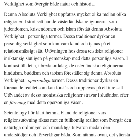
Verklighet som övergår både natur och historia.
Denna Absoluta Verklighet uppfattas mycket olika mellan olika
religioner. I stort sett har de västerländska religionerna som
judendomen, kristendomen och islam förstått denna Absoluta
Verklighet i personliga termer. Dessa traditioner dyrkar en
personlig verklighet som kan vara känd och tjänas på ett
relationsmässigt sätt. Utövningen hos dessa teistiska religioner
inriktar sig slutligen på gemenskap med detta personliga väsen. I
kontrast till detta, i breda ordalag, de österländska religionerna
hinduism, buddism och taoism föreställer sig denna Absoluta
Verklighet i
opersonliga
termer. Dessa traditioner dyrkar en
förenande realitet som kan förstås och upplevas på ett inre sätt.
Utövandet av dessa monistiska religioner strävar i slutändan efter
en
förening
med detta opersonliga väsen.
Scientology hör klart hemma bland de religioner vars
religionsutövning riktas mot en fullkomlig realitet som övergår den
naturliga ordningen och mänskliga tillvaron medan den
understödjer och förverkligar båda. Som nämnts ovan, det yttersta