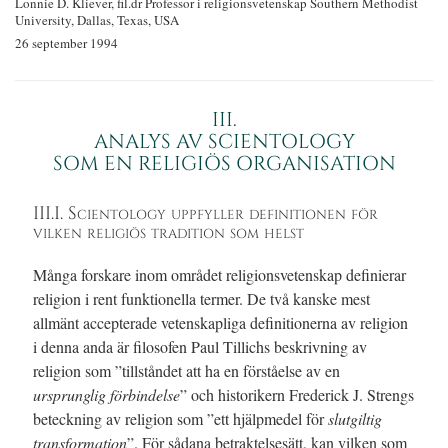
Lonnie D. Kliever, fil.dr
Professor i religionsvetenskap
Southern Methodist
University,
Dallas, Texas, USA
26 september 1994
III.
ANALYS AV SCIENTOLOGY
SOM EN RELIGIÖS ORGANISATION
III.I. Scientology uppfyller definitionen för
vilken religiös tradition som helst
Många forskare inom området religionsvetenskap definierar
religion i rent funktionella termer. De två kanske mest
allmänt accepterade vetenskapliga definitionerna av religion
i denna anda är filosofen Paul Tillichs beskrivning av
religion som ”tillståndet att ha en förståelse av en
ursprunglig förbindelse
” och historikern Frederick J. Strengs
beteckning av religion som ”ett hjälpmedel för
slutgiltig
transformation
”. För sådana betraktelsesätt, kan vilken som