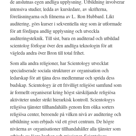
de anslutnas egen andliga upplysning. Utbildning involverar
intensiva studier, ledda av kursledare, av skrifterna,
föreläsningarna och filmerna av
L. Ron
Hubbard. Likt
auditering, görs kurser i sekventiella steg som är utformade
för att fördjupa andlig upplysning och utveckla
auditeringsteknik. Till sist, bara en auditerad och utbildad
scientolog förfogar över den andliga teknologin för att
vägleda andra över Bron till total frihet.
Som alla andra religioner, har Scientology utvecklat
specialiserade sociala strukturer av organisation och
ledarskap för att tjäna dess medlemmar och sprida dess
budskap. Scientology är ett frivilligt religiöst samfund som
är formellt organiserat kring högst särskiljande religiösa
aktiviteter under strikt hierarkisk kontroll. Scientologys
religiösa tjänster tillhandahålls genom fem olika sorters
religiösa center, beroende på vilken nivå av auditering och
utbildning som erbjuds vid ett givet centrum. De högre
nivåerna av organisationer tillhandahåller alla tjänster som
erbjuds av lägre kyrkor och missioner. Scientology-