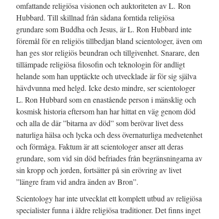
omfattande religiösa visionen och auktoriteten av L. Ron
Hubbard.
Till skillnad från sådana forntida religiösa
grundare som Buddha och Jesus, är L. Ron Hubbard inte
föremål för en religiös tillbedjan bland scientologer, även om
han ges stor religiös beundran och tillgivenhet. Snarare, den
tillämpade religiösa filosofin och teknologin för andligt
helande som han upptäckte och utvecklade är för sig själva
hävdvunna med helgd. Icke desto mindre, ser scientologer
L. Ron Hubbard som en enastående person i mänsklig och
kosmisk historia eftersom han har hittat en väg genom död
och alla de där ”bitarna av död” som berövar livet dess
naturliga hälsa och lycka och dess övernaturliga medvetenhet
och förmåga. Faktum är att scientologer anser att deras
grundare, som vid sin död befriades från begränsningarna av
sin kropp och jorden, fortsätter på sin erövring av livet
”längre fram vid andra änden av Bron”.
Scientology har inte utvecklat ett komplett utbud av religiösa
specialister funna i äldre religiösa traditioner. Det finns inget