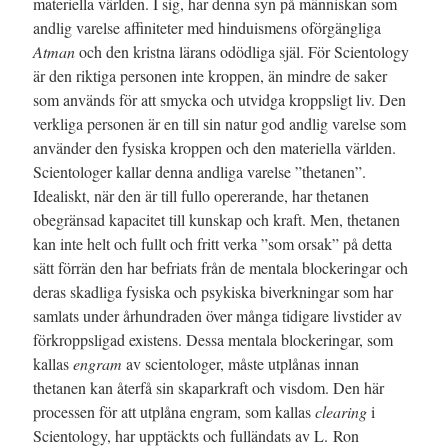
materiella världen. I sig, har denna syn på människan som
andlig varelse affiniteter med hinduismens oförgängliga
Atman
och den kristna lärans odödliga själ. För Scientology
är den riktiga personen inte kroppen, än mindre de saker
som används för att smycka och utvidga kroppsligt liv. Den
verkliga personen är en till sin natur god andlig varelse som
använder den fysiska kroppen och den materiella världen.
Scientologer kallar denna andliga varelse ”thetanen”.
Idealiskt, när den är till fullo opererande, har thetanen
obegränsad kapacitet till kunskap och kraft. Men, thetanen
kan inte helt och fullt och fritt verka ”som orsak” på detta
sätt förrän den har befriats från de mentala blockeringar och
deras skadliga fysiska och psykiska biverkningar som har
samlats under århundraden över många tidigare livstider av
förkroppsligad existens. Dessa mentala blockeringar, som
kallas
engram
av scientologer, måste utplånas innan
thetanen kan återfå sin skaparkraft och visdom. Den här
processen för att utplåna engram, som kallas
clearing
i
Scientology, har upptäckts och fulländats av L. Ron