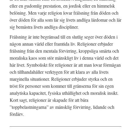
eller en gudomlig prestation, en jordisk eller en himmelsk
belöning. Men varje religion lovar frälsning från döden och
över döden för alla som lär sig livets andliga lärdomar och lär
sig bemästra livets andliga discipliner.
Frälsning är inte begränsad till en slutlig seger över döden i
någon annan värld eller framtida liv. Religioner erbjuder
frälsning från den mentala förvirring, kroppsliga smärta och
moraliska kaos som stör mänskligt liv i denna värld och det
här livet. Symboliskt för religioner är att man lovar förmågan
och tillhandahåller verktygen för att klara av alla livets
marginella situationer. Religioner erbjuder styrka och en
tröst för personer som kommer till gränserna för sin egen
analytiska kapacitet, fysiska uthållighet och moralisk insikt.
Kort sagt, religioner är skapade för att bära
”toppbelastningarna” av mänsklig förvirring, lidande och
fördärv.