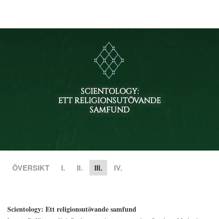
SCIENTOLOGY:
ETT RELIGIONSUTÖVANDE
SAMFUND
ÖVERSIKT
I.
II.
III.
IV.
Scientology: Ett religionsutövande samfund