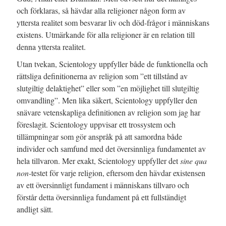
och förklaras, så hävdar alla religioner någon form av
yttersta realitet som besvarar liv och död-frågor i människans
existens.
Utmärkande för alla religioner är en relation till
denna yttersta realitet.
Utan tvekan, Scientology uppfyller både de funktionella och
rättsliga definitionerna av religion som ”ett tillstånd av
slutgiltig delaktighet” eller som ”en möjlighet till slutgiltig
omvandling”. Men lika säkert, Scientology uppfyller den
snävare vetenskapliga definitionen av religion som jag har
föreslagit. Scientology uppvisar ett trossystem och
tillämpningar som gör anspråk på att samordna både
individer och samfund med det översinnliga fundamentet av
hela tillvaron. Mer exakt, Scientology uppfyller det
sine qua
non-
testet för varje religion, eftersom den hävdar existensen
av ett översinnligt fundament i människans tillvaro och
förstår detta översinnliga fundament på ett fullständigt
andligt sätt.