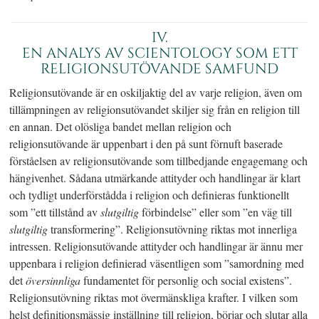
IV.
EN ANALYS AV SCIENTOLOGY SOM ETT
RELIGIONSUTÖVANDE SAMFUND
Religionsutövande är en oskiljaktig del av varje religion, även om
tillämpningen av religionsutövandet skiljer sig från en religion till
en annan. Det olösliga bandet mellan religion och
religionsutövande är uppenbart i den på sunt förnuft baserade
förståelsen av religionsutövande som tillbedjande engagemang och
hängivenhet. Sådana utmärkande attityder och handlingar är klart
och tydligt underförstådda i religion och definieras funktionellt
som ”ett tillstånd av
slutgiltig
förbindelse” eller som ”en väg till
slutgiltig
transformering”. Religionsutövning riktas mot innerliga
intressen. Religionsutövande attityder och handlingar är ännu mer
uppenbara i religion definierad väsentligen som ”samordning med
det
översinnliga
fundamentet för personlig och social existens”.
Religionsutövning riktas mot övermänskliga krafter. I vilken som
helst definitionsmässig inställning till religion, börjar och slutar alla