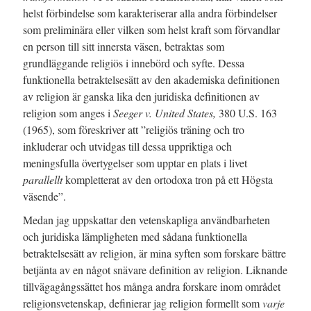
helst förbindelse som karakteriserar alla andra förbindelser
som preliminära eller vilken som helst kraft som förvandlar
en person till sitt innersta väsen, betraktas som
grundläggande religiös i innebörd och syfte. Dessa
funktionella betraktelsesätt av den akademiska definitionen
av religion är ganska lika den juridiska definitionen av
religion som anges i
Seeger v. United States,
380 U.S. 163
(1965), som föreskriver att ”religiös träning och tro
inkluderar och utvidgas till dessa uppriktiga och
meningsfulla övertygelser som upptar en plats i livet
parallellt
kompletterat av den ortodoxa tron på ett Högsta
väsende”.
Medan jag uppskattar den vetenskapliga användbarheten
och juridiska lämpligheten med sådana funktionella
betraktelsesätt av religion, är mina syften som forskare bättre
betjänta av en något snävare definition av religion. Liknande
tillvägagångssättet hos många andra forskare inom området
religionsvetenskap, definierar jag religion formellt som
varje