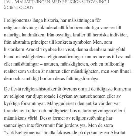
IV.I. Målsättningen med religionsutövning i
Scientology
I religionernas långa historia, har målsättningen för
religionsutövning inkluderat allt från övernaturliga varelser till
naturliga landmärken, från osynliga krafter till heroiska individer,
från abstrakta principer till konkreta symboler. Men, som
historikern Arnold Toynbee har visat, denna skenbara mångfald
bland mänsklighetens religionsutövningar kan reduceras till
tre
mål
eller målsättningar – naturen, mänskligheten, och en fullkomlig
realitet som varken är naturen eller mänskligheten, men som finns i
dem och samtidigt bortom deras fattningsförmåga.
De flesta religionshistoriker är överens om att de tidigaste formerna
av religion var djupt rotade i dyrkan av naturfenomen eller av
kyrkliga församlingar. Mångguderiet i den antika världen var
firandet av krafter och möjligheter hos naturomgivningen eller i
människans värld. Dessa former av religionsutövning har
sannerligen inte försvunnit från jordens yta. Men de stora
”världsreligionerna” är alla fokuserade på dyrkan av en Absolut