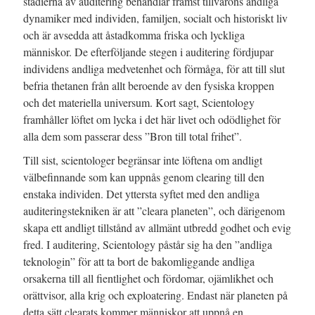
stadierna av auditering behandlar främst tillvarons andliga
dynamiker med individen, familjen, socialt och historiskt liv
och är avsedda att åstadkomma friska och lyckliga
människor. De efterföljande stegen i auditering fördjupar
individens andliga medvetenhet och förmåga, för att till slut
befria thetanen från allt beroende av den fysiska kroppen
och det materiella universum. Kort sagt, Scientology
framhåller löftet om lycka i det här livet och odödlighet för
alla dem som passerar dess ”Bron till total frihet”.
Till sist, scientologer begränsar inte löftena om andligt
välbefinnande som kan uppnås genom clearing till den
enstaka individen.
Det yttersta syftet med den andliga
auditeringstekniken är att ”cleara planeten”, och därigenom
skapa ett andligt tillstånd av allmänt utbredd godhet och evig
fred. I auditering, Scientology påstår sig ha den ”andliga
teknologin” för att ta bort de bakomliggande andliga
orsakerna till all fientlighet och fördomar, ojämlikhet och
orättvisor, alla krig och exploatering. Endast när planeten på
detta sätt clearats kommer människor att uppnå en