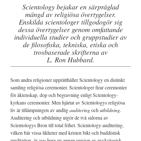
Scientology bejakar en särpräglad
mängd av religiösa övertygelser.
Enskilda scientologer tillgodogör sig
dessa övertygelser genom omfattande
individuella studier och gruppstudier av
de filosofiska, tekniska, etiska och
trosbaserade skrifterna av
L. Ron Hubbard.
Som andra religioner upprätthåller Scientology en distinkt
samling religiösa ceremonier. Scientologer firar ceremonier
för äktenskap, dop och begravning enligt Scientology-
kyrkans ceremonier. Men hjärtat av Scientologys religiösa
liv är tillämpningen av andlig
auditering
och
utbildning
.
Auditering och utbildning utgör de två sidorna av
Scientologys Bron till total frihet. Scientology-auditering,
vilken bär vissa likheter med kristen bikt och buddistisk
meditation, är
inte
bara en annan version av psykologisk