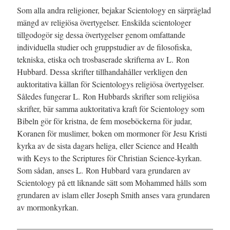
Som alla andra religioner, bejakar Scientology en särpräglad
mängd av religiösa övertygelser. Enskilda scientologer
tillgodogör sig dessa övertygelser genom omfattande
individuella studier och gruppstudier av de filosofiska,
tekniska, etiska och trosbaserade skrifterna av L. Ron
Hubbard.
Dessa skrifter tillhandahåller verkligen den
auktoritativa källan för Scientologys religiösa övertygelser.
Således fungerar L. Ron Hubbards skrifter som religiösa
skrifter, bär samma auktoritativa kraft för Scientology som
Bibeln gör för kristna, de fem moseböckerna för judar,
Koranen för muslimer, boken om mormoner för Jesu Kristi
kyrka av de sista dagars heliga, eller Science and Health
with Keys to the Scriptures för Christian Science-kyrkan.
Som sådan, anses L. Ron Hubbard vara grundaren av
Scientology på ett liknande sätt som Mohammed hålls som
grundaren av islam eller Joseph Smith anses vara grundaren
av mormonkyrkan.