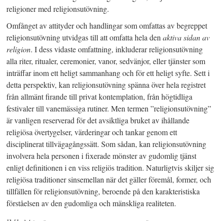
religioner med religionsutövning.
Omfånget av attityder och handlingar som omfattas av begreppet
religionsutövning utvidgas till att omfatta hela den
aktiva sidan av
religion
. I dess vidaste omfattning, inkluderar religionsutövning
alla riter, ritualer, ceremonier, vanor, sedvänjor, eller tjänster som
inträffar inom ett heligt sammanhang och för ett heligt syfte. Sett i
detta perspektiv, kan religionsutövning spänna över hela registret
från allmänt firande till privat kontemplation, från högtidliga
festivaler till vanemässiga rutiner. Men termen ”religionsutövning”
är vanligen reserverad för det avsiktliga bruket av ihållande
religiösa övertygelser, värderingar och tankar genom ett
disciplinerat tillvägagångssätt. Som sådan, kan religionsutövning
involvera hela personen i fixerade mönster av gudomlig tjänst
enligt definitionen i en viss religiös tradition. Naturligtvis skiljer sig
religiösa traditioner sinsemellan när det gäller föremål, former, och
tillfällen för religionsutövning, beroende på den karakteristiska
förståelsen av den gudomliga och mänskliga realiteten.