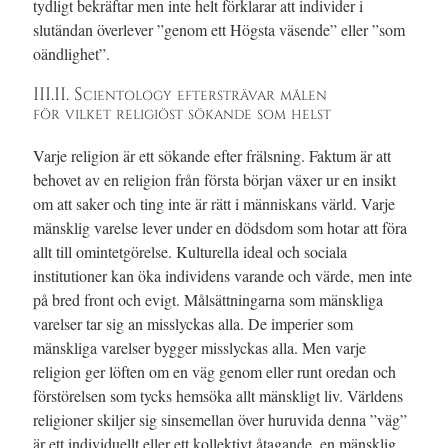
tydligt bekräftar men inte helt förklarar att individer i
slutändan överlever ”genom ett Högsta väsende” eller ”som
oändlighet”.
III.II. Scientology eftersträvar målen
för vilket religiöst sökande som helst
Varje religion är ett sökande efter frälsning. Faktum är att
behovet av en religion från första början växer ur en insikt
om att saker och ting inte är rätt i människans värld. Varje
mänsklig varelse lever under en dödsdom som hotar att föra
allt till omintetgörelse. Kulturella ideal och sociala
institutioner kan öka individens varande och värde, men inte
på bred front och evigt. Målsättningarna som mänskliga
varelser tar sig an misslyckas alla. De imperier som
mänskliga varelser bygger misslyckas alla. Men varje
religion ger löften om en väg genom eller runt oredan och
förstörelsen som tycks hemsöka allt mänskligt liv. Världens
religioner skiljer sig sinsemellan över huruvida denna ”väg”
är ett individuellt eller ett kollektivt åtagande, en mänsklig