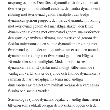
ursprung och öde. Den första dynamiken är drivkraften att
överleva genom individuell existens; den andra dynamiken i
riktning mot överlevnad genom familjeliv; den tredje
dynamiken genom grupper; den fjärde dynamiken i riktning
mot överlevnad genom det mänskliga släktet; den femte
dynamiken i riktning mot överlevnad genom alla livsformer;
den sjätte dynamiken i riktning mot överlevnad genom det
fysiska universumet; den sjunde dynamiken i riktning mot
överlevnad genom det andliga universumet och den åttonde
dynamiken i riktning mot överlevnad genom ett Högsta
väsende eller som oändlighet. Medan de första sex
dynamikerna främst sysslar med andligt välbefinnande i
vardagens värld, knyter de sjunde och åttonde dynamikerna
samman de här vardagliga nivåerna med andliga
dimensioner av realitet som radikalt övergår den vardagliga
fysiska och sociala världen.
Scientologys sjunde dynamik bejakar en andlig dimension i
tillvaron som radikalt övergår den fysiska kroppen och den