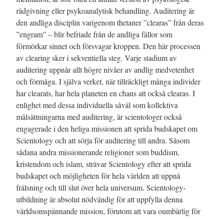
rådgivning eller psykoanalytisk behandling. Auditering är
den andliga disciplin varigenom thetaner ”clearas” från deras
”engram” – blir befriade från de andliga fällor som
förmörkar sinnet och försvagar kroppen.
Den här processen
av clearing sker i sekventiella steg. Varje stadium av
auditering uppnår allt högre nivåer av andlig medvetenhet
och förmåga. I själva verket, när tillräckligt många individer
har clearats, har hela planeten en chans att också clearas. I
enlighet med dessa individuella såväl som kollektiva
målsättningarna med auditering, är scientologer också
engagerade i den heliga missionen att sprida budskapet om
Scientology och att sörja för auditering till andra. Såsom
sådana andra missionerande religioner som buddism,
kristendom och islam, strävar Scientology efter att sprida
budskapet och möjligheten för hela världen att uppnå
frälsning och till slut över hela universum. Scientology-
utbildning är absolut nödvändig för att uppfylla denna
världsomspännande mission, förutom att vara oumbärlig för