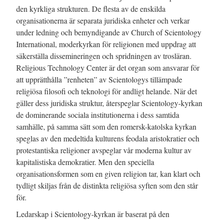
den kyrkliga strukturen. De flesta av de enskilda
organisationerna är separata juridiska enheter och verkar
under ledning och bemyndigande av Church of Scientology
International, moderkyrkan för religionen med uppdrag att
säkerställa dissemineringen och spridningen av trosläran.
Religious Technology Center är det organ som ansvarar för
att upprätthålla ”renheten” av Scientologys tillämpade
religiösa filosofi och teknologi för andligt helande. När det
gäller dess juridiska struktur, återspeglar Scientology-kyrkan
de dominerande sociala institutionerna i dess samtida
samhälle, på samma sätt som den romersk-katolska kyrkan
speglas av den medeltida kulturens feodala aristokratier och
protestantiska religioner avspeglar vår moderna kultur av
kapitalistiska demokratier. Men den speciella
organisationsformen som en given religion tar, kan klart och
tydligt skiljas från de distinkta religiösa syften som den står
för.
Ledarskap i Scientology-kyrkan är baserat på den