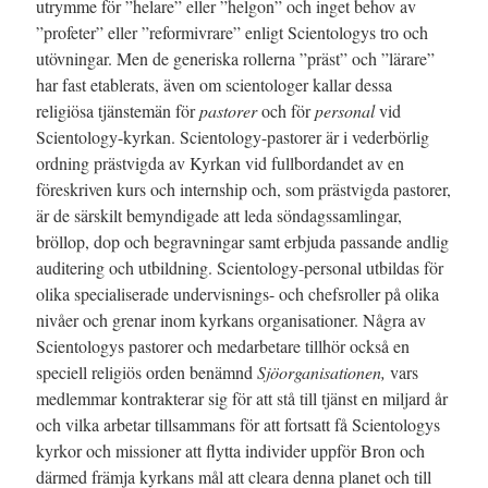
utrymme för ”helare” eller ”helgon” och inget behov av
”profeter” eller ”reformivrare” enligt Scientologys tro och
utövningar. Men de generiska rollerna ”präst” och ”lärare”
har fast etablerats, även om scientologer kallar dessa
religiösa tjänstemän för
pastorer
och för
personal
vid
Scientology-kyrkan. Scientology-pastorer är i vederbörlig
ordning prästvigda av Kyrkan vid fullbordandet av en
föreskriven kurs och internship och, som prästvigda pastorer,
är de särskilt bemyndigade att leda söndagssamlingar,
bröllop, dop och begravningar samt erbjuda passande andlig
auditering och utbildning. Scientology-personal utbildas för
olika specialiserade undervisnings- och chefsroller på olika
nivåer och grenar inom kyrkans organisationer. Några av
Scientologys pastorer och medarbetare tillhör också en
speciell religiös orden benämnd
Sjöorganisationen,
vars
medlemmar kontrakterar sig för att stå till tjänst en miljard år
och vilka arbetar tillsammans för att fortsatt få Scientologys
kyrkor och missioner att flytta individer uppför Bron och
därmed främja kyrkans mål att cleara denna planet och till