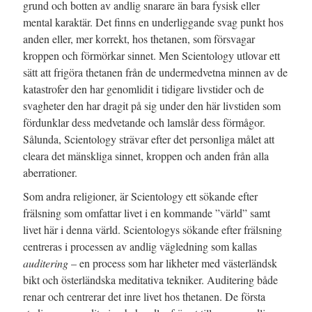
grund och botten av andlig snarare än bara fysisk eller
mental karaktär. Det finns en underliggande svag punkt hos
anden eller, mer korrekt, hos thetanen, som försvagar
kroppen och förmörkar sinnet. Men Scientology utlovar ett
sätt att frigöra thetanen från de undermedvetna minnen av de
katastrofer den har genomlidit i tidigare livstider och de
svagheter den har dragit på sig under den här livstiden som
fördunklar dess medvetande och lamslår dess förmågor.
Sålunda, Scientology strävar efter det personliga målet att
cleara det mänskliga sinnet, kroppen och anden från alla
aberrationer.
Som andra religioner, är Scientology ett sökande efter
frälsning som omfattar livet i en kommande ”värld” samt
livet här i denna värld. Scientologys sökande efter frälsning
centreras i processen av andlig vägledning som kallas
auditering
– en process som har likheter med västerländsk
bikt och österländska meditativa tekniker. Auditering både
renar och centrerar det inre livet hos thetanen. De första