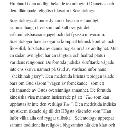
Hubbard i den andligt helande teknologin i Dianetics och
den tillämpade religiösa filosofin i Scientology.
Scientologys åttonde dynamik bejakar ett andligt
sammanhang i livet som radikalt övergår det
erfarenhetsbaserade jaget och det fysiska universum.
Scientologer hävdar ogärna komplett teknisk kontroll och
filosofisk förståelse av denna högsta nivå av andlighet. Men
en sådan ovillighet har en långtida och hedrad plats i
världens religioner. De forntida judiska skriftlärde vågade
inte ens skriva namnet på Gud av vördnad inför hans
”shekhinah glory”. Den medeltida kristna teologen talade
bara om Gud såsom ”vägen av förnekande” som ett
erkännande av Guds översinnliga annanhet. De forntida
kinesiska visa männen insisterade på att
”Tao
som kan
uppfattas är inte den verkliga
Tao”.
Den medeltida indiska
mystikern riktade sig till det Högsta väsendet som ”Han
inför vilka alla ord ryggar tillbaka”. Scientology upprepar
samma traditionella religiösa blygsamhet när den klart och