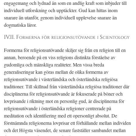
engagemang och lydnad än som en andlig kraft som inbjuder till
individuell utforskning och upptäckter. Gud kan hittas inom
snarare än utanför, genom individuell upplevelse snarare än
dogmatiska läror.
IV.II. Formerna för religionsutövande i Scientology
Formerna för religionsutövande skiljer sig från en religion till en
annan, beroende på en viss religions distinkta förståelse av
gudomliga och mänskliga realiteter. Men vissa breda
generaliseringar kan göras mellan de olika formerna av
religionsutövande i västerländska och österländska religiösa
traditioner. Till skillnad från västerländska religiösa traditioner där
disciplinerna för religionsutövande är fokuserade på böner och
lovprisande i riktning mot en personlig gud, är disciplinerna för
religionsutövande i österländska religioner centrerade på
meditation och identifiering med ett opersonligt absolut. De
förstnämnda religionerna lovprisar ett förhållande mellan individen
och det Högsta väsendet, de senare fastställer sambandet mellan