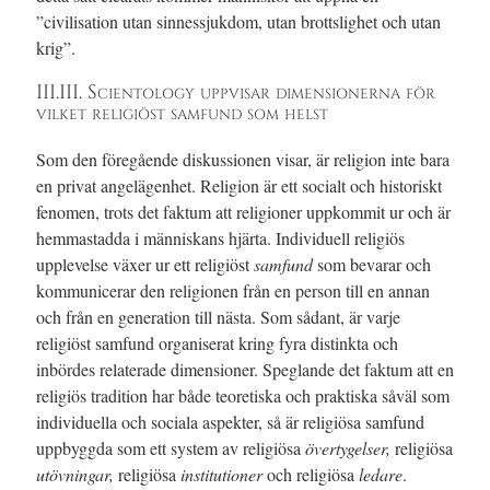
”civilisation utan sinnessjukdom, utan brottslighet och utan
krig”.
III.III. Scientology uppvisar dimensionerna för
vilket religiöst samfund som helst
Som den föregående diskussionen visar, är religion inte bara
en privat angelägenhet. Religion är ett socialt och historiskt
fenomen, trots det faktum att religioner uppkommit ur och är
hemmastadda i människans hjärta. Individuell religiös
upplevelse växer ur ett religiöst
samfund
som bevarar och
kommunicerar den religionen från en person till en annan
och från en generation till nästa. Som sådant, är varje
religiöst samfund organiserat kring fyra distinkta och
inbördes relaterade dimensioner. Speglande det faktum att en
religiös tradition har både teoretiska och praktiska såväl som
individuella och sociala aspekter, så är religiösa samfund
uppbyggda som ett system av religiösa
övertygelser,
religiösa
utövningar,
religiösa
institutioner
och religiösa
ledare
.