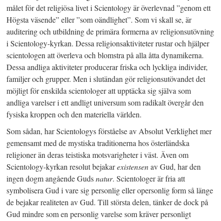
målet för det religiösa livet i Scientology är överlevnad ”genom ett
Högsta väsende” eller ”som oändlighet”. Som vi skall se, är
auditering och utbildning de primära formerna av religionsutövning
i Scientology-kyrkan. Dessa religionsaktiviteter rustar och hjälper
scientologen att överleva och blomstra på alla åtta dynamikerna.
Dessa andliga aktiviteter producerar friska och lyckliga individer,
familjer och grupper. Men i slutändan gör religionsutövandet det
möjligt för enskilda scientologer att upptäcka sig själva som
andliga varelser i ett andligt universum som radikalt övergår den
fysiska kroppen och den materiella världen.
Som sådan, har Scientologys förståelse av Absolut Verklighet mer
gemensamt med de mystiska traditionerna hos österländska
religioner än deras teistiska motsvarigheter i väst. Även om
Scientology-kyrkan resolut bejakar
existensen
av Gud, har den
ingen dogm angående Guds
natur
. Scientologer är fria att
symbolisera Gud i vare sig personlig eller opersonlig form så länge
de bejakar realiteten av Gud. Till största delen, tänker de dock på
Gud mindre som en personlig varelse som kräver personligt