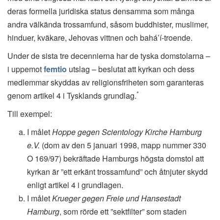
deras formella juridiska status densamma som många
andra välkända trossamfund, såsom buddhister, muslimer,
hinduer, kväkare, Jehovas vittnen och bahá’í-troende.
Under de sista tre decennierna har de tyska domstolarna –
i uppemot
femtio
utslag – beslutat att kyrkan och dess
medlemmar skyddas av religionsfriheten som garanteras
*
genom artikel 4 i Tysklands grundlag.
Till exempel:
I målet
Hoppe gegen Scientology Kirche Hamburg
e.V.
(dom av den 5 januari 1998, mapp nummer 330
O 169/97) bekräftade Hamburgs högsta domstol att
kyrkan är ”ett erkänt trossamfund” och åtnjuter skydd
enligt artikel 4 i grundlagen.
I målet
Krueger gegen Freie und Hansestadt
Hamburg
, som rörde ett ”sektfilter” som staden