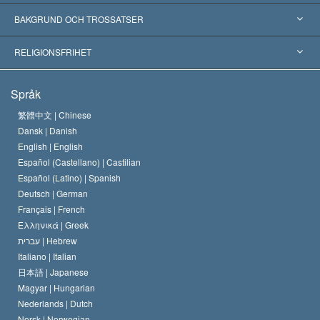
Erkännanden världen över
Expertutlåtanden, ordnade efter kategori
BAKGRUND OCH TROSSATSER
Viktiga domstolsutslag
Världens främsta experter
L. Ron Hubbard
RELIGIONSFRIHET
Scientologys mål
Vad är religionsfrihet?
Språk
Scientology-kyrkans trosbekännelse
Internationella normer för mänskliga rättigheter
繁體中文 |
Chinese
Dansk |
Danish
En scientologs kodex
Kungörelse om religion
English |
English
Español (Castellano) |
Castilian
David Miscavige
Español (Latino) |
Spanish
Deutsch |
German
Français |
French
Ελληνικά |
Greek
עברית |
Hebrew
Italiano |
Italian
日本語 |
Japanese
Magyar |
Hungarian
Nederlands |
Dutch
Norsk |
Norwegian