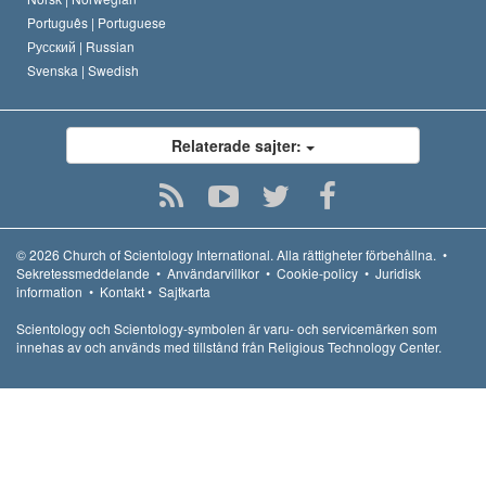
Português |
Portuguese
Русский |
Russian
Svenska |
Swedish
Relaterade sajter:
© 2026
Church of Scientology International.
Alla rättigheter förbehållna.
•
Sekretessmeddelande
•
Användarvillkor
•
Cookie-policy
•
Juridisk
information
•
Kontakt
•
Sajtkarta
Scientology och Scientology-symbolen är varu- och servicemärken som
innehas av och används med tillstånd från Religious Technology Center.