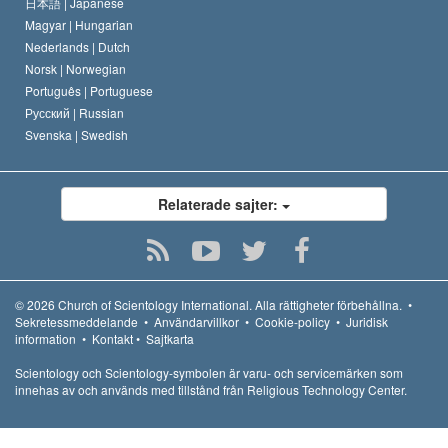
日本語 |
Japanese
Magyar |
Hungarian
Nederlands |
Dutch
Norsk |
Norwegian
Português |
Portuguese
Русский |
Russian
Svenska |
Swedish
Relaterade sajter:
© 2026
Church of Scientology International.
Alla rättigheter förbehållna.
•
Sekretessmeddelande
•
Användarvillkor
•
Cookie-policy
•
Juridisk
information
•
Kontakt
•
Sajtkarta
Scientology och Scientology-symbolen är varu- och servicemärken som
innehas av och används med tillstånd från Religious Technology Center.