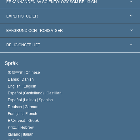
ERKÄNNANDEN AV SCIENTOLOGY SOM RELIGION
USA
EXPERTSTUDIER
Erkännanden världen över
Expertutlåtanden, ordnade efter kategori
BAKGRUND OCH TROSSATSER
Viktiga domstolsutslag
Världens främsta experter
L. Ron Hubbard
RELIGIONSFRIHET
Scientologys mål
Vad är religionsfrihet?
Språk
Scientology-kyrkans trosbekännelse
Internationella normer för mänskliga rättigheter
繁體中文 |
Chinese
Dansk |
Danish
En scientologs kodex
Kungörelse om religion
English |
English
Español (Castellano) |
Castilian
David Miscavige
Español (Latino) |
Spanish
Deutsch |
German
Français |
French
Ελληνικά |
Greek
עברית |
Hebrew
Italiano |
Italian