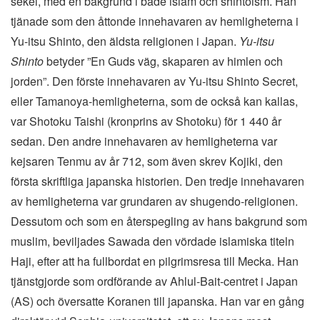
sekel, med en bakgrund i både islam och shintoism. Han
tjänade som den åttonde innehavaren av hemligheterna i
Yu-itsu
Shinto, den äldsta religionen i Japan.
Yu-itsu
Shinto
betyder ”En Guds väg, skaparen av himlen och
jorden”. Den förste innehavaren av
Yu-itsu
Shinto Secret,
eller Tamanoya-hemligheterna, som de också kan kallas,
var Shotoku Taishi (kronprins av Shotoku) för 1 440 år
sedan. Den andre innehavaren av hemligheterna var
kejsaren Tenmu av år 712, som även skrev Kojiki, den
första skriftliga japanska historien. Den tredje innehavaren
av hemligheterna var grundaren av shugendo-religionen.
Dessutom och som en återspegling av hans bakgrund som
muslim, beviljades Sawada den vördade islamiska titeln
Haji, efter att ha fullbordat en pilgrimsresa till Mecka. Han
tjänstgjorde som ordförande av Ahlul-Bait-centret i Japan
(AS) och översatte Koranen till japanska. Han var en gång