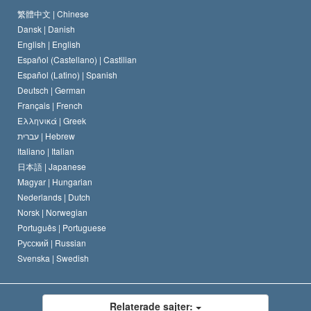
Scientology-kyrkans trosbekännelse
Internationella normer för mänskliga rättigheter
繁體中文 |
Chinese
Dansk |
Danish
En scientologs kodex
Kungörelse om religion
English |
English
Español (Castellano) |
Castilian
David Miscavige
Español (Latino) |
Spanish
Deutsch |
German
Français |
French
Ελληνικά |
Greek
עברית |
Hebrew
Italiano |
Italian
日本語 |
Japanese
Magyar |
Hungarian
Nederlands |
Dutch
Norsk |
Norwegian
Português |
Portuguese
Русский |
Russian
Svenska |
Swedish
Relaterade sajter: