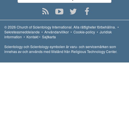
© 2026
Church of Scientology International.
Alla rättigheter förbehållna.
•
Sekretessmeddelande
•
Användarvillkor
•
Cookie-policy
•
Juridisk
information
•
Kontakt
•
Sajtkarta
Scientology och Scientology-symbolen är varu- och servicemärken som
innehas av och används med tillstånd från Religious Technology Center.