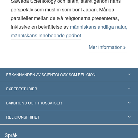
Sawada Scientology och islam, stärkt genom hans
perspektiv som muslim som bor i Japan. Många
paralleller mellan de två religionerna presenteras,
inklusive en bekräftelse av
människans andliga natur,
människans inneboende godhet
...
Mer information
ERKÄNNANDEN AV SCIENTOLOGY SOM RELIGION
USA
EXPERTSTUDIER
Erkännanden världen över
Expertutlåtanden, ordnade efter kategori
BAKGRUND OCH TROSSATSER
Viktiga domstolsutslag
Världens främsta experter
L. Ron Hubbard
RELIGIONSFRIHET
Scientologys mål
Vad är religionsfrihet?
Språk